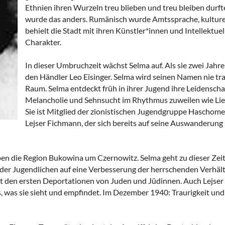
Ethnien ihren Wurzeln treu blieben und treu bleiben durf
wurde das anders. Rumänisch wurde Amtssprache, kulturel
behielt die Stadt mit ihren Künstler*innen und Intellektue
Charakter.
In dieser Umbruchzeit wächst Selma auf. Als sie zwei Jahre al
den Händler Leo Eisinger. Selma wird seinen Namen nie tra
Raum. Selma entdeckt früh in ihrer Jugend ihre Leidenschaf
Melancholie und Sehnsucht im Rhythmus zuweilen wie Li
Sie ist Mitglied der zionistischen Jugendgruppe Haschomer 
Lejser Fichmann, der sich bereits auf seine Auswanderung 
en die Region Bukowina um Czernowitz. Selma geht zu dieser Zeit 
der Jugendlichen auf eine Verbesserung der herrschenden Verhält
t den ersten Deportationen von Juden und Jüdinnen. Auch Lejser
s, was sie sieht und empfindet. Im Dezember 1940: Traurigkeit un