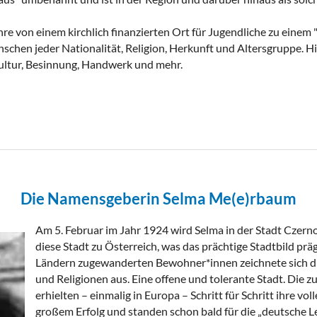
 von einem kirchlich finanzierten Ort für Jugendliche zu einem "H
chen jeder Nationalität, Religion, Herkunft und Altersgruppe. H
ultur, Besinnung, Handwerk und mehr.
Die Namensgeberin Selma Me(e)rbaum
Am 5. Februar im Jahr 1924 wird Selma in der Stadt Czern
diese Stadt zu Österreich, was das prächtige Stadtbild pr
Ländern zugewanderten Bewohner*innen zeichnete sich dur
und Religionen aus. Eine offene und tolerante Stadt. Die
erhielten – einmalig in Europa – Schritt für Schritt ihre vol
großem Erfolg und standen schon bald für die „deutsche L