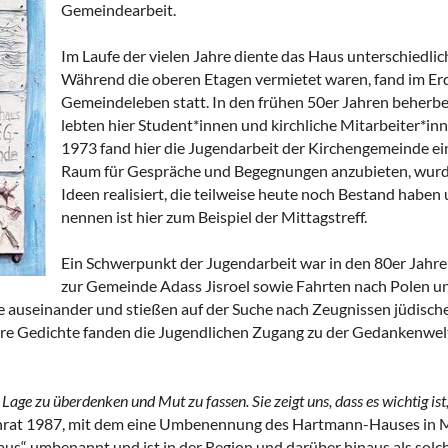
Gemeindearbeit.
Im Laufe der vielen Jahre diente das Haus unterschied
Während die oberen Etagen vermietet waren, fand im Er
Gemeindeleben statt. In den frühen 50er Jahren beherbe
lebten hier Student*innen und kirchliche Mitarbeiter*in
1973 fand hier die Jugendarbeit der Kirchengemeinde ei
Raum für Gespräche und Begegnungen anzubieten, wurd
Ideen realisiert, die teilweise heute noch Bestand haben 
nennen ist hier zum Beispiel der Mittagstreff.
Ein Schwerpunkt der Jugendarbeit war in den 80er Jahre
zur Gemeinde Adass Jisroel sowie Fahrten nach Polen und
 auseinander und stießen auf der Suche nach Zeugnissen jüdische
re Gedichte fanden die Jugendlichen Zugang zu der Gedankenwelt
Lage zu überdenken und Mut zu fassen. Sie zeigt uns, dass es wichtig i
henrat 1987, mit dem eine Umbenennung des Hartmann-Hauses in
s“ umbenannt und ist in der Region und darüber hinaus als solc