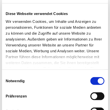
Leben erinnern und sie mit ihrem eigenen „Ja“ zum
christlichen Glauben beschließen. Am Ende der
Konfirmandenzeit steht die feierliche Konfirmation.
Diese Webseite verwendet Cookies
Wir verwenden Cookies, um Inhalte und Anzeigen zu
Weitere Informationen zu Anmeldung und Ablauf
personalisieren, Funktionen für soziale Medien anbieten
finden Sie
hier
zu können und die Zugriffe auf unsere Website zu
analysieren. Außerdem geben wir Informationen zu Ihrer
Verwendung unserer Website an unsere Partner für
soziale Medien, Werbung und Analysen weiter. Unsere
Partner führen diese Informationen möglicherweise mit
weiteren Daten zusammen, die Sie ihnen bereitgestellt
haben oder die sie im Rahmen Ihrer Nutzung der Dienste
gesammelt haben.
E
Notwendig
i
n
w
Präferenzen
i
l