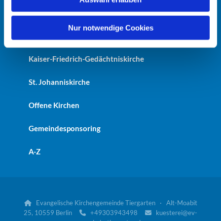
a
Erlöserkirche
h
l
Nur notwendige Cookies
Heilandskirche
Kaiser-Friedrich-Gedächtniskirche
St. Johanniskirche
Offene Kirchen
Gemeindesponsoring
A-Z
Evangelische Kirchengemeinde Tiergarten · Alt-Moabit

25, 10559 Berlin
+49303943498
kuesterei@ev-

