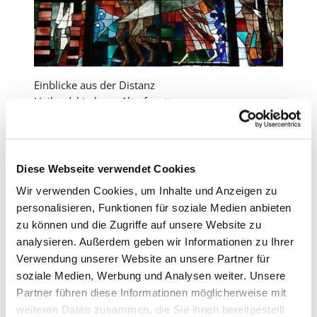
Einblicke aus der Distanz
Heilandskirche - Altarfenster
Das Fenster hat der Künstler Hans-Gottfried von
Stockhausen 1962 entworfen. Gerahmt vom
Sündenfall (rechts) und dem Turmbau zu Babel
Diese Webseite verwendet Cookies
(links) steht die Vertreibung aus dem Paradies.
Wir verwenden Cookies, um Inhalte und Anzeigen zu
Jenseits von Eden leben wir heute - zwischen
personalisieren, Funktionen für soziale Medien anbieten
Verantwortung und Freiheit, zwischen Schuld und
zu können und die Zugriffe auf unsere Website zu
Neuanfang. Bleiben Sie behütet.
analysieren. Außerdem geben wir Informationen zu Ihrer
Der HERR wird sich wieder über dich freuen,
Verwendung unserer Website an unsere Partner für
dir zugut, wie er sich über deine Väter gefreut
soziale Medien, Werbung und Analysen weiter. Unsere
hat.
Partner führen diese Informationen möglicherweise mit
5. Mose 30,9
weiteren Daten zusammen, die Sie ihnen bereitgestellt