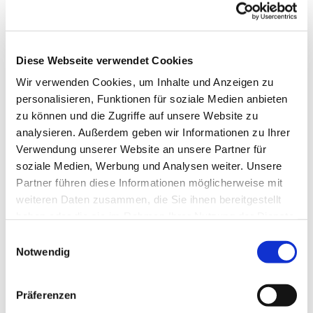
Zweiten Weltkriegs. Das Bild rief große
Proteststürme hervor und Kritiker forderten, es
abzudecken. Heute ist Jom haScho'a, der
israelische Nationalfeiertag, an dem an die Opfer
Diese Webseite verwendet Cookies
der Shoa erinnert wird.
Wir verwenden Cookies, um Inhalte und Anzeigen zu
personalisieren, Funktionen für soziale Medien anbieten
Losung und Lehrtext
zu können und die Zugriffe auf unsere Website zu
Sie zogen Daniel aus der Grube heraus, und
analysieren. Außerdem geben wir Informationen zu Ihrer
man fand keine Verletzung an ihm; denn er
hatte seinem Gott vertraut.
Verwendung unserer Website an unsere Partner für
Daniel 6,24
soziale Medien, Werbung und Analysen weiter. Unsere
Partner führen diese Informationen möglicherweise mit
Wachet, steht im Glauben, seid mutig und
weiteren Daten zusammen, die Sie ihnen bereitgestellt
seid stark!
haben oder die sie im Rahmen Ihrer Nutzung der Dienste
1. Korinther 16,13
gesammelt haben.
E
Notwendig
i
Jeden Tag zur Mittagszeit finden Sie einen 'Einblick
n
aus der Distanz' aus unseren Kirchen.
Die
komplette Sammlung finden Sie hier.
w
Präferenzen
Foto: Sascha Gebauer
i