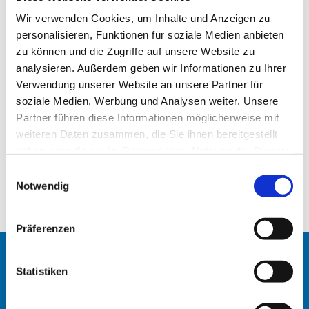
Wir verwenden Cookies, um Inhalte und Anzeigen zu
personalisieren, Funktionen für soziale Medien anbieten
zu können und die Zugriffe auf unsere Website zu
analysieren. Außerdem geben wir Informationen zu Ihrer
Verwendung unserer Website an unsere Partner für
soziale Medien, Werbung und Analysen weiter. Unsere
Partner führen diese Informationen möglicherweise mit
weiteren Daten zusammen, die Sie ihnen bereitgestellt
haben oder die sie im Rahmen Ihrer Nutzung der Dienste
gesammelt haben.
E
Notwendig
i
n
w
Präferenzen
i
l
Startseite
l
Statistiken
i
Erlöserkirche
g