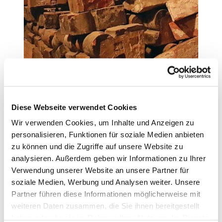
Diese Webseite verwendet Cookies
Einblicke aus der Distanz
Wir verwenden Cookies, um Inhalte und Anzeigen zu
Heilandskirche - Formsteine
personalisieren, Funktionen für soziale Medien anbieten
zu können und die Zugriffe auf unsere Website zu
Im Keller der Heilandskirche lagern die alten
Formsteine des im Krieg beschädigten
analysieren. Außerdem geben wir Informationen zu Ihrer
Gebäudes. Die Backstein-Hallenkirche wurde
Verwendung unserer Website an unsere Partner für
in den 1950er Jahren in schlichter Form wieder
soziale Medien, Werbung und Analysen weiter. Unsere
hergestellt. Die Produktion der Steine ist
Partner führen diese Informationen möglicherweise mit
wegen ihrer Formenvielfalt sehr aufwendig,
weiteren Daten zusammen, die Sie ihnen bereitgestellt
weshalb die alten Steine für
haben oder die sie im Rahmen Ihrer Nutzung der Dienste