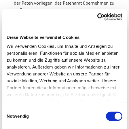
der Paten vorliegen, das Patenamt übernehmen zu
wollen.
Mindestens ein Pate oder eine Patin sollte Mitglied
der evangelischen Kirche sein, um die Erziehung
des Täuflings im christlichen Glauben zu
unterstützen. Auch Mitglieder einer der
Diese Webseite verwendet Cookies
Arbeitsgemeinschaft christlicher Kirchen
Wir verwenden Cookies, um Inhalte und Anzeigen zu
angehörenden Kirche können zum Patenamt
personalisieren, Funktionen für soziale Medien anbieten
zugelassen werden.
zu können und die Zugriffe auf unsere Website zu
Nähere Auskünfte und Terminabsprachen über die
analysieren. Außerdem geben wir Informationen zu Ihrer
Küsterei
.
Verwendung unserer Website an unsere Partner für
soziale Medien, Werbung und Analysen weiter. Unsere
Partner führen diese Informationen möglicherweise mit
weiteren Daten zusammen, die Sie ihnen bereitgestellt
haben oder die sie im Rahmen Ihrer Nutzung der Dienste
gesammelt haben.
E
Notwendig
i
n