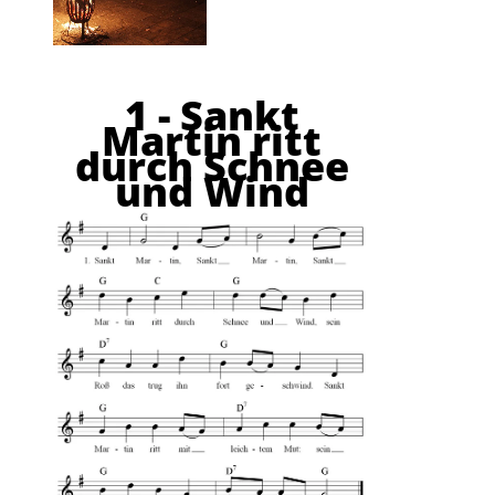
1 - Sankt
Martin ritt
durch Schnee
und Wind