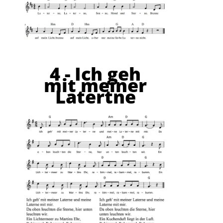
4 - Ich geh
mit meiner
Latertne