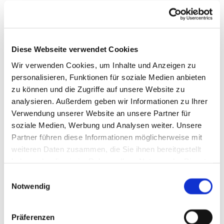
6 - Abends,
wenn es
dunkel wird
Diese Webseite verwendet Cookies
Wir verwenden Cookies, um Inhalte und Anzeigen zu
personalisieren, Funktionen für soziale Medien anbieten
zu können und die Zugriffe auf unsere Website zu
analysieren. Außerdem geben wir Informationen zu Ihrer
Verwendung unserer Website an unsere Partner für
soziale Medien, Werbung und Analysen weiter. Unsere
Partner führen diese Informationen möglicherweise mit
weiteren Daten zusammen, die Sie ihnen bereitgestellt
haben oder die sie im Rahmen Ihrer Nutzung der Dienste
gesammelt haben.
E
Notwendig
i
n
w
Präferenzen