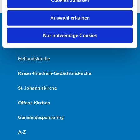
Cookies zulassen
s
w
Auswahl erlauben
a
h
Startseite
l
Nur notwendige Cookies
Erlöserkirche
Heilandskirche
Kaiser-Friedrich-Gedächtniskirche
St. Johanniskirche
Offene Kirchen
Gemeindesponsoring
A-Z