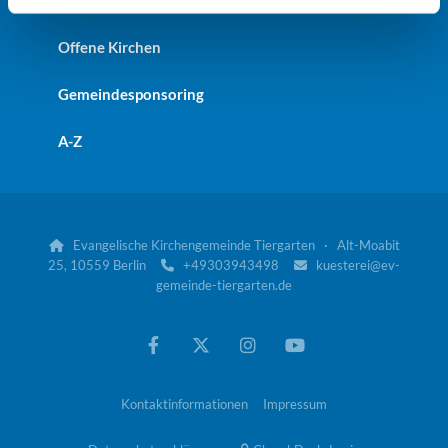
St. Johanniskirche
Offene Kirchen
Gemeindesponsoring
A-Z
Evangelische Kirchengemeinde Tiergarten · Alt-Moabit

25, 10559 Berlin
+49303943498
kuesterei@ev-


gemeinde-tiergarten.de
Kontaktinformationen
Impressum