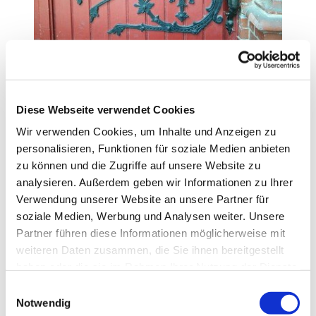
Einblicke aus der Distanz
Heilandskirche - Kirchentür
Die schwere Eingangstür der Heilandskirche ist
Diese Webseite verwendet Cookies
verschlossen. Nun ist es besser zuhause zu
Wir verwenden Cookies, um Inhalte und Anzeigen zu
bleiben, dadurch können Menschenleben gerettet
personalisieren, Funktionen für soziale Medien anbieten
werden. An der Tür sind Segenssprüche
zu können und die Zugriffe auf unsere Website zu
angebracht, nehmen Sie sich einen mit, wenn Sie
analysieren. Außerdem geben wir Informationen zu Ihrer
vorbeikommen.
Verwendung unserer Website an unsere Partner für
Losung und Lehrtext
soziale Medien, Werbung und Analysen weiter. Unsere
Wenn ich auch noch so viele meiner Gebote
Partner führen diese Informationen möglicherweise mit
aufschreibe, so werden sie doch geachtet wie eine
weiteren Daten zusammen, die Sie ihnen bereitgestellt
fremde Lehre.
haben oder die sie im Rahmen Ihrer Nutzung der Dienste
Hosea 8,12
gesammelt haben.
E
Notwendig
i
Jesus spricht
: Ich bin dazu geboren und in die