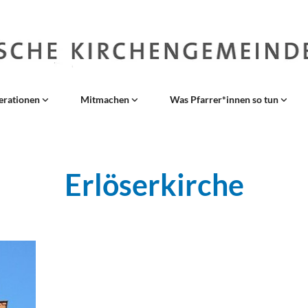
erationen
Mitmachen
Was Pfarrer*innen so tun
Erlöserkirche