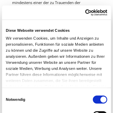
mindestens einer der zu Trauenden der
evangelischen Kirche angehört. Gehört der andere
Partner einer anderen christlichen Konfession an,
findet eine "ökumenischen Trauung" statt, zu der
der jeweilige Geistliche auch hinzugezogen werden
Diese Webseite verwendet Cookies
kann. Der Trauung in der evangelischen Kirche
geht meist die standesamtliche Eheschließung
Wir verwenden Cookies, um Inhalte und Anzeigen zu
voraus.
personalisieren, Funktionen für soziale Medien anbieten
zu können und die Zugriffe auf unsere Website zu
Nähere Auskünfte und Terminabsprachen über die
analysieren. Außerdem geben wir Informationen zu Ihrer
Küsterei
.
Verwendung unserer Website an unsere Partner für
soziale Medien, Werbung und Analysen weiter. Unsere
Partner führen diese Informationen möglicherweise mit
weiteren Daten zusammen, die Sie ihnen bereitgestellt
haben oder die sie im Rahmen Ihrer Nutzung der Dienste
gesammelt haben.
E
Notwendig
i
n
w