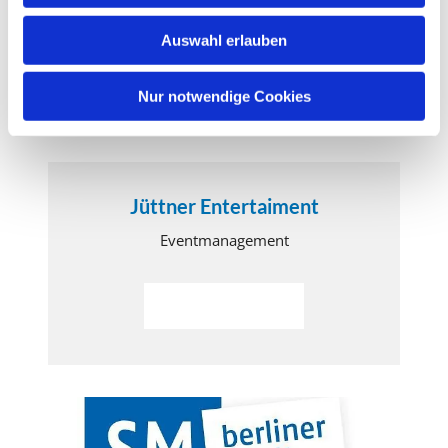
w
Auswahl erlauben
a
h
l
Nur notwendige Cookies
Jüttner Entertaiment
Eventmanagement
Weiterlesen