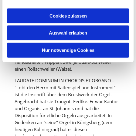
a
anlässlich eines Umbaus einen Transformator und
u
eine elektrische Traktur. Damals bekam die Orgel
Cookies zulassen
auch das vierte Manual. Das dafür vorgesehene
s
Rückpositiv wurde aus Geld- und Mutmangel aber
w
Auswahl erlauben
nie gebaut. So sind das oberste und das unterste
a
Manual der Orgel identisch.
h
Die Orgel verfügt über zahlreiche Spielhilfen: u.a.
l
Nur notwendige Cookies
vier bis sechs freie Kombinationen, Fuß- und
Handschalter, Wippen, zwei Jalousie-Schweller,
einen Rollschweller (Walze).
LAUDATE DOMINUM IN CHORDIS ET ORGANO -
"Lobt den Herrn mit Saitenspiel und Instrument"
ist die Inschrift über dem Brustwerk der Orgel.
Angebracht hat sie Traugott Fedtke. Er war Kantor
und Organist an St. Johannis und hat die
Disposition für etliche Orgeln ausgearbeitet. In
Gedenken an "seine" Orgel in Königsberg (dem
heutigen Kaliningrad) hat er diesen