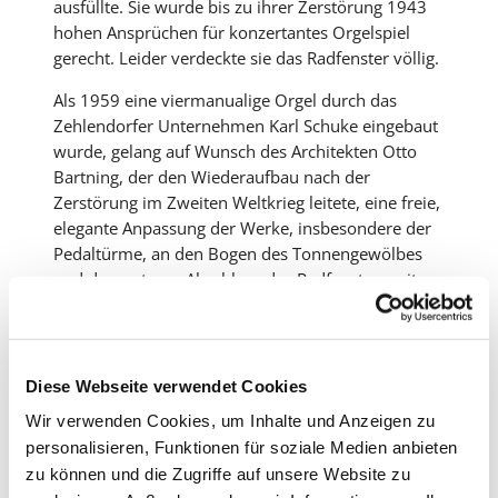
ausfüllte. Sie wurde bis zu ihrer Zerstörung 1943
hohen Ansprüchen für konzertantes Orgelspiel
gerecht. Leider verdeckte sie das Radfenster völlig.
Als 1959 eine viermanualige Orgel durch das
Zehlendorfer Unternehmen Karl Schuke eingebaut
wurde, gelang auf Wunsch des Architekten Otto
Bartning, der den Wiederaufbau nach der
Zerstörung im Zweiten Weltkrieg leitete, eine freie,
elegante Anpassung der Werke, insbesondere der
Pedaltürme, an den Bogen des Tonnengewölbes
und den unteren Abschluss des Radfensters mit
Rosette. So entstand eine reizvolle Wechselwirkung
von Licht und Instrument, die durch die farbige
Fassung des neuen, maßwerklosen Fensters von
Hermann Kirchberger noch gesteigert wird.
Diese Webseite verwendet Cookies
Wir verwenden Cookies, um Inhalte und Anzeigen zu
Das Instrument verfügt über:
personalisieren, Funktionen für soziale Medien anbieten
zu können und die Zugriffe auf unsere Website zu
vier Manuale, davon drei