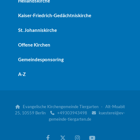
Heilandskirche
Kaiser-Friedrich-Gedächtniskirche
St. Johanniskirche
Offene Kirchen
Gemeindesponsoring
A-Z
Evangelische Kirchengemeinde Tiergarten · Alt-Moabit

25, 10559 Berlin
+49303943498
kuesterei@ev-


gemeinde-tiergarten.de