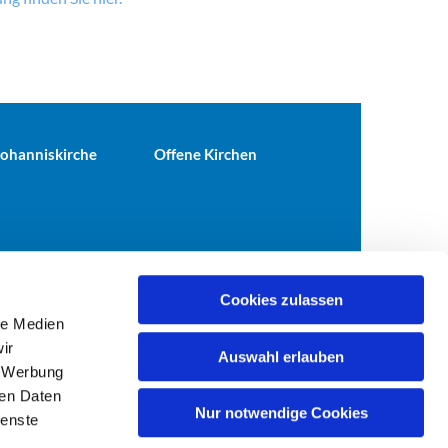
 Johanniskirche
Offene Kirchen
Cookies zulassen
le Medien
terei@ev-gemeinde-tiergarten.de
ir
Auswahl erlauben
, Werbung
ren Daten
Nur notwendige Cookies
ienste