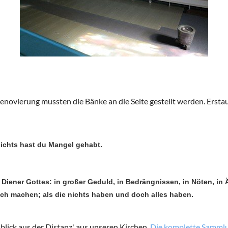
enovierung mussten die Bänke an die Seite gestellt werden. Erstaun
nichts hast du Mangel gehabt.
s Diener Gottes: in großer Geduld, in Bedrängnissen, in Nöten, in Ä
reich machen; als die nichts haben und doch alles haben.
nblick aus der Distanz' aus unseren Kirchen.
Die komplette Sammlun