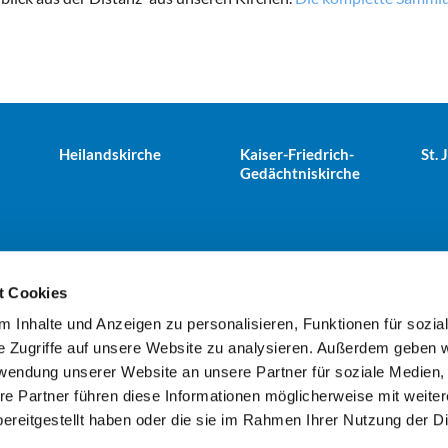
Heilandskirche
Kaiser-Friedrich-
St.
Gedächtniskirche
t Cookies
 Inhalte und Anzeigen zu personalisieren, Funktionen für sozia
e Tiergarten · Alt-Moabit 25, 10559 Berlin
+49303943498
kues


e Zugriffe auf unsere Website zu analysieren. Außerdem geben w
rwendung unserer Website an unsere Partner für soziale Medien
re Partner führen diese Informationen möglicherweise mit weite
Kontaktinformationen
Impressum
ereitgestellt haben oder die sie im Rahmen Ihrer Nutzung der D