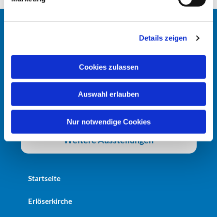
u
n
g
Details zeigen
s
a
u
Cookies zulassen
s
w
Auswahl erlauben
a
h
l
Nur notwendige Cookies
Weitere Ausstellungen
Startseite
Erlöserkirche