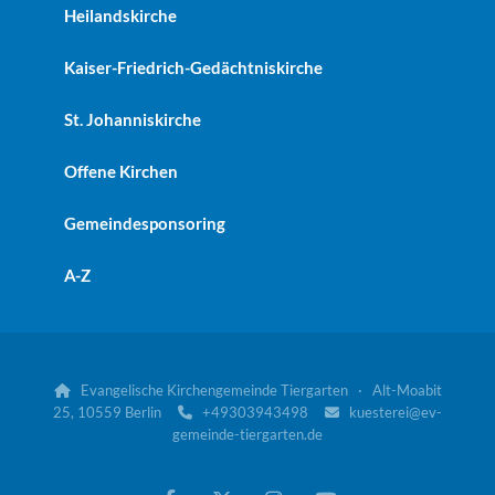
Heilandskirche
Kaiser-Friedrich-Gedächtniskirche
St. Johanniskirche
Offene Kirchen
Gemeindesponsoring
A-Z
Evangelische Kirchengemeinde Tiergarten · Alt-Moabit

25, 10559 Berlin
+49303943498
kuesterei@ev-


gemeinde-tiergarten.de