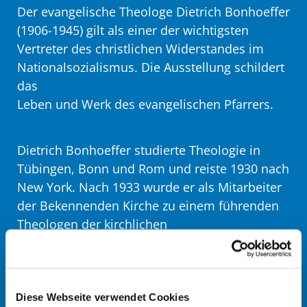
Der evangelische Theologe Dietrich Bonhoeffer
(1906-1945) gilt als einer der wichtigsten
Vertreter des christlichen Widerstandes im
Nationalsozialismus. Die Ausstellung schildert
das
Leben und Werk des evangelischen Pfarrers.
Dietrich Bonhoeffer studierte Theologie in
Tübingen, Bonn und Rom und reiste 1930 nach
New York. Nach 1933 wurde er als Mitarbeiter
der Bekennenden Kirche zu einem führenden
Theologen der kirchlichen
Oppositionsbewegung. Infolge des
gescheiterten Attentats auf
Adolf Hitler wurde brisantes Material entdeckt,
das gegen Bonhoeffer verwendet wurde. Die
Diese Webseite verwendet Cookies