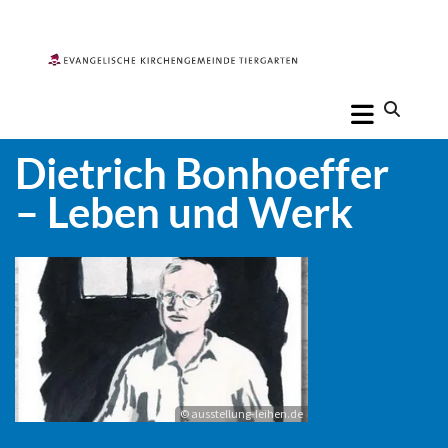
Dietrich Bonhoeffer
– Leben und Werk
© ausstellung-leihen.de