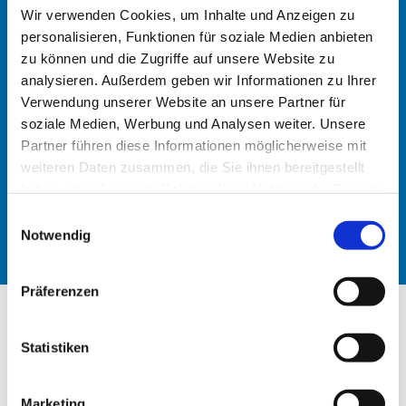
SS ermordete ihn am 9. April 1945 im
Wir verwenden Cookies, um Inhalte und Anzeigen zu
Konzentrationslager Flossenbürg.
personalisieren, Funktionen für soziale Medien anbieten
zu können und die Zugriffe auf unsere Website zu
analysieren. Außerdem geben wir Informationen zu Ihrer
Die Ausstellung informiert über das Leben
Verwendung unserer Website an unsere Partner für
Bonhoeffers und enthält zahlreiche Zitate,
soziale Medien, Werbung und Analysen weiter. Unsere
Fotografien und Texte, unter anderem den
Partner führen diese Informationen möglicherweise mit
weiteren Daten zusammen, die Sie ihnen bereitgestellt
berühmten Liedtext &quot;Von Guten
haben oder die sie im Rahmen Ihrer Nutzung der Dienste
Mächten&quot;.
gesammelt haben.
E
Die Ausstellung ist bis Juli in den Räumen des
Notwendig
i
Meerbaumhauses zu besichtigen
n
w
Präferenzen
Öffnungszeiten:
i
l
Mittagstreff am Dienstag von 12 – 15 Uhr
l
Statistiken
und zu den Veranstaltungen im
i
Meerbaumhaus
g
Marketing