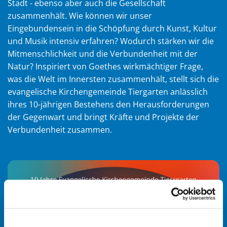
Stadt - ebenso aber auch die Gesellschaft
zusammenhält. Wie können wir unser
Eingebundensein in die Schöpfung durch Kunst, Kultur
und Musik intensiv erfahren? Wodurch stärken wir die
Mitmenschlichkeit und die Verbundenheit mit der
Natur? Inspiriert von Goethes wirkmächtiger Frage,
was die Welt im Innersten zusammenhält, stellt sich die
evangelische Kirchengemeinde Tiergarten anlässlich
ihres 10-jährigen Bestehens den Herausforderungen
der Gegenwart und bringt Kräfte und Projekte der
Verbundenheit zusammen.