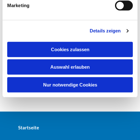
g
Marketing
u
n
g
Details zeigen
s
a
u
Cookies zulassen
s
w
Auswahl erlauben
a
h
l
Nur notwendige Cookies
Startseite