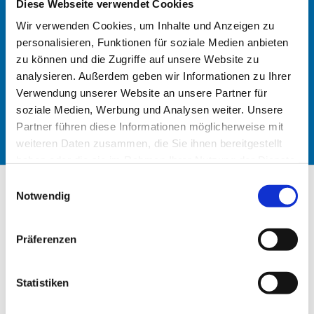
Diese Webseite verwendet Cookies
Wir verwenden Cookies, um Inhalte und Anzeigen zu
personalisieren, Funktionen für soziale Medien anbieten
zu können und die Zugriffe auf unsere Website zu
analysieren. Außerdem geben wir Informationen zu Ihrer
VERBUNDENHEIT
Verwendung unserer Website an unsere Partner für
soziale Medien, Werbung und Analysen weiter. Unsere
Partner führen diese Informationen möglicherweise mit
weiteren Daten zusammen, die Sie ihnen bereitgestellt
haben oder die sie im Rahmen Ihrer Nutzung der Dienste
gesammelt haben.
E
Notwendig
i
Veranstaltungen

n
w
Präferenzen
i
l
l
Statistiken
i