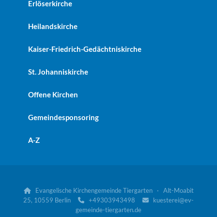
Erlöserkirche
Heilandskirche
Kaiser-Friedrich-Gedächtniskirche
St. Johanniskirche
Offene Kirchen
Gemeindesponsoring
A-Z
Evangelische Kirchengemeinde Tiergarten · Alt-Moabit

25, 10559 Berlin
+49303943498
kuesterei@ev-


gemeinde-tiergarten.de