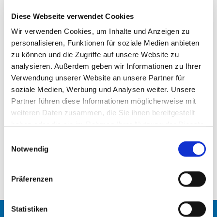
(Pastoralreferentin - Seelsorge in der Charite)
Diese Webseite verwendet Cookies
18. Juli 2020 -
Predigt: Klaus-Dieter L. Ehmke
Wir verwenden Cookies, um Inhalte und Anzeigen zu
(Facharzt für Innere Medizin)
personalisieren, Funktionen für soziale Medien anbieten
zu können und die Zugriffe auf unsere Website zu
8. August 2020 -
Predigt: Karl-Heinz Hilberath
analysieren. Außerdem geben wir Informationen zu Ihrer
(Psychotherapeut - Lebensberatung im
Berliner Dom)
Verwendung unserer Website an unsere Partner für
soziale Medien, Werbung und Analysen weiter. Unsere
15. August 2020 -
Predigt: Dr. Annette Mainz-
Partner führen diese Informationen möglicherweise mit
Perchalla (Fachärztin für Neurologie und
weiteren Daten zusammen, die Sie ihnen bereitgestellt
Psychiatrie)
haben oder die sie im Rahmen Ihrer Nutzung der Dienste
gesammelt haben.
29. August 2020 -
Predigt: Dr. Heidrun
E
Kaletsch (
Notwendig
Systemische Therapeutin)
i
n
w
Präferenzen
i
l
l
Statistiken