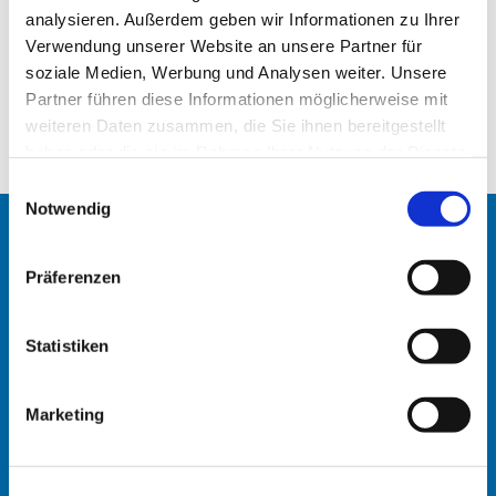
zollen und hoffen, damit noch mehr Leser*innen
analysieren. Außerdem geben wir Informationen zu Ihrer
zu erreichen.
Verwendung unserer Website an unsere Partner für
soziale Medien, Werbung und Analysen weiter. Unsere
Partner führen diese Informationen möglicherweise mit
Martina Knoll
weiteren Daten zusammen, die Sie ihnen bereitgestellt
haben oder die sie im Rahmen Ihrer Nutzung der Dienste
gesammelt haben.
E
Notwendig
i
n
Startseite
w
Präferenzen
i
Erlöserkirche
l
l
Statistiken
Heilandskirche
i
g
Kaiser-Friedrich-Gedächtniskirche
Marketing
u
n
St. Johanniskirche
g