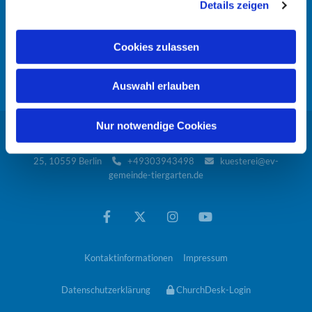
Details zeigen
s
Offene Kirchen
a
u
Gemeindesponsoring
Cookies zulassen
s
w
A-Z
Auswahl erlauben
a
h
l
Nur notwendige Cookies
Evangelische Kirchengemeinde Tiergarten · Alt-Moabit

25, 10559 Berlin
+49303943498
kuesterei@ev-


gemeinde-tiergarten.de
Kontaktinformationen
Impressum
Datenschutzerklärung
ChurchDesk-Login