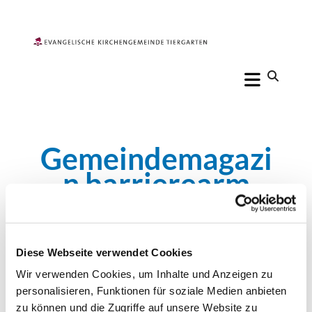
Gemeindemagazi
n barrierearm
Die automatische Übertragung des
Gemeindemagazins in eine barrierearme Version
Diese Webseite verwendet Cookies
z.B. auf doc-Basis wird aktuell nicht mehr
vorgenommen, da keine Nachfrage erfolgte. Wir
Wir verwenden Cookies, um Inhalte und Anzeigen zu
werden mit den kommenden Magazinen aber der
personalisieren, Funktionen für soziale Medien anbieten
Leichten Sprache verstärkt Aufmerksamkeint
zu können und die Zugriffe auf unsere Website zu