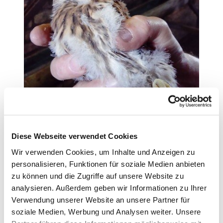
Einblicke aus der Distanz
Heilandskirche - Turmfalken
Diese Webseite verwendet Cookies
Jedes Jahr im April beginnen die Turmfalken zu
Wir verwenden Cookies, um Inhalte und Anzeigen zu
brüten. Hoch oben im Turm sind sie ungestört.
personalisieren, Funktionen für soziale Medien anbieten
Sogar das Läuten der Glocken verschreckt sie
zu können und die Zugriffe auf unsere Website zu
nicht. Bevor sie das Nest verlassen werden sie
analysieren. Außerdem geben wir Informationen zu Ihrer
beringt und fliegen dann ihre eigenen Wege.
Verwendung unserer Website an unsere Partner für
soziale Medien, Werbung und Analysen weiter. Unsere
Losung und Lehrtext