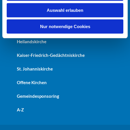
w
Auswahl erlauben
a
Startseite
h
l
Nur notwendige Cookies
Erlöserkirche
Heilandskirche
Kaiser-Friedrich-Gedächtniskirche
St. Johanniskirche
Offene Kirchen
Gemeindesponsoring
A-Z