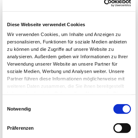
Taube als Symbol des heiligen Geistes.
Losung und Lehrtext
Ist denn die Hand des HERRN zu kurz?
Diese Webseite verwendet Cookies
4. Mose 11,23
Wir verwenden Cookies, um Inhalte und Anzeigen zu
Schaut die Lilien auf dem Feld an, wie sie
personalisieren, Funktionen für soziale Medien anbieten
wachsen: Sie arbeiten nicht, auch spinnen sie
zu können und die Zugriffe auf unsere Website zu
nicht. Ich sage euch, dass auch Salomo in aller
analysieren. Außerdem geben wir Informationen zu Ihrer
seiner Herrlichkeit nicht gekleidet gewesen
Verwendung unserer Website an unsere Partner für
ist wie eine von ihnen. Darum sollt ihr nicht
soziale Medien, Werbung und Analysen weiter. Unsere
sorgen und sagen: Was werden wir trinken?
Partner führen diese Informationen möglicherweise mit
Womit werden wir uns kleiden?
weiteren Daten zusammen, die Sie ihnen bereitgestellt
Matthäus 6,28-29.31
haben oder die sie im Rahmen Ihrer Nutzung der Dienste
gesammelt haben.
Jeden Tag zur Mittagszeit finden Sie einen
E
'Einblick aus der Distanz' aus unseren
Notwendig
i
Kirchen.
Die komplette Sammlung finden Sie
n
hier.
w
Präferenzen
Foto: Sascha Gebauer
i