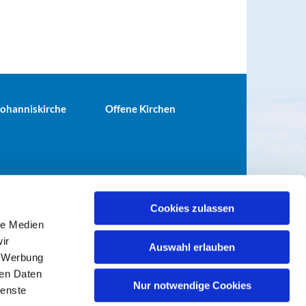
 Johanniskirche
Offene Kirchen
Cookies zulassen
le Medien
terei@ev-gemeinde-tiergarten.de
ir
Auswahl erlauben
, Werbung
ren Daten
Nur notwendige Cookies
ienste