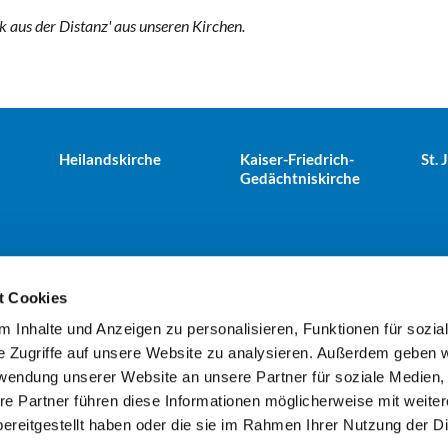
ck aus der Distanz' aus unseren Kirchen.
Heilandskirche
Kaiser-Friedrich-
St.
Gedächtniskirche
t Cookies
 Inhalte und Anzeigen zu personalisieren, Funktionen für sozia
e Tiergarten · Alt-Moabit 25, 10559 Berlin
+49303943498
kues


e Zugriffe auf unsere Website zu analysieren. Außerdem geben w
rwendung unserer Website an unsere Partner für soziale Medien
re Partner führen diese Informationen möglicherweise mit weite
Kontaktinformationen
Impressum
ereitgestellt haben oder die sie im Rahmen Ihrer Nutzung der D