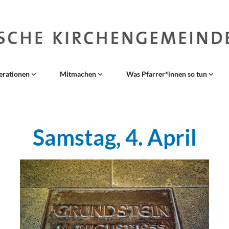
erationen
Mitmachen
Was Pfarrer*innen so tun
Samstag, 4. April