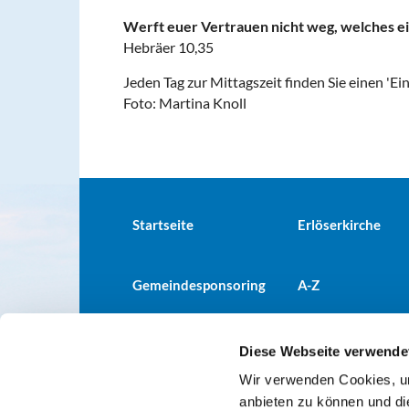
Werft euer Vertrauen nicht weg, welches e
Hebräer 10,35
Jeden Tag zur Mittagszeit finden Sie einen 'Ei
Foto: Martina Knoll
Startseite
Erlöserkirche
Gemeindesponsoring
A-Z
Diese Webseite verwende
Wir verwenden Cookies, um
Evangelische Kirchengemeind

anbieten zu können und di