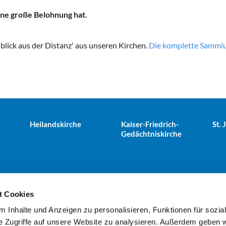
ine große Belohnung hat.
nblick aus der Distanz' aus unseren Kirchen.
Die komplette Sammlun
Heilandskirche
Kaiser-Friedrich-
St.
Gedächtniskirche
t Cookies
 Inhalte und Anzeigen zu personalisieren, Funktionen für sozia
e Tiergarten · Alt-Moabit 25, 10559 Berlin
+49303943498
kues


e Zugriffe auf unsere Website zu analysieren. Außerdem geben w