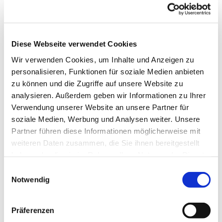
direkt im Anschluss an die Trauerfeier die
Beisetzung auf einem Friedhof statt. Bei einer
Feuerbestattung findet die Beisetzung der Urne
später statt. Auch diese kann durch den Pfarrer
Diese Webseite verwendet Cookies
oder die Pfarrerin begleitet werden.
Wir verwenden Cookies, um Inhalte und Anzeigen zu
Bitte wenden Sie sich an die
Küsterei
.
personalisieren, Funktionen für soziale Medien anbieten
zu können und die Zugriffe auf unsere Website zu
analysieren. Außerdem geben wir Informationen zu Ihrer
Verwendung unserer Website an unsere Partner für
soziale Medien, Werbung und Analysen weiter. Unsere
Partner führen diese Informationen möglicherweise mit
weiteren Daten zusammen, die Sie ihnen bereitgestellt
haben oder die sie im Rahmen Ihrer Nutzung der Dienste
gesammelt haben.
E
Notwendig
i
n
w
Präferenzen
i