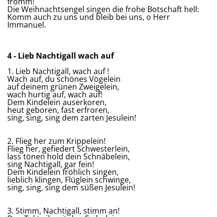
fromm!
Die Weihnachtsengel singen die frohe Botschaft hell:
Komm auch zu uns und bleib bei uns, o Herr
Immanuel.
4 - Lieb Nachtigall wach auf
1. Lieb Nachtigall, wach auf !
Wach auf, du schönes Vögelein
auf deinem grünen Zweigelein,
wach hurtig auf, wach auf!
Dem Kindelein auserkoren,
heut geboren, fast erfroren,
sing, sing, sing dem zarten Jesulein!
2. Flieg her zum Krippelein!
Flieg her, gefiedert Schwesterlein,
lass tönen hold dein Schnäbelein,
sing Nachtigall, gar fein!
Dem Kindelein fröhlich singen,
lieblich klingen, Flüglein schwinge,
sing, sing, sing dem süßen Jesulein!
3. Stimm, Nachtigall, stimm an!