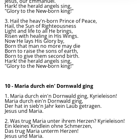
Jesus, our Emmanuel.
Hark! the herald angels sing,
"Glory to the New-born king!"
3. Hail the heav'n-born Prince of Peace,
Hail, the Sun of Righteousness
Light and life to all He brings,
Risen with healing in His Wings.
Now He lays His Glory by,
Born that man no more may die
Born to raise the sons of earth,
Born to give them second birth.
Hark! the herald angels sing,
"Glory to the New-born king!"
10 - Maria durch ein' Dornwald ging
1. Maria durch ein'n Dornwald ging, Kyrieleison!
Maria durch ein'n Dornwald ging,
Der hat in sieb'n Jahr kein Laub getragen.
Jesus und Maria.
2. Was trug Maria unter ihrem Herzen? Kyrieleison!
Ein kleines Kindlein ohne Schmerzen,
Das trug Maria unterm Herzen!
Jesus und Maria.