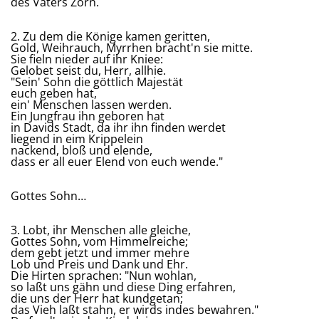
des Vaters Zorn.
2. Zu dem die Könige kamen geritten,
Gold, Weihrauch, Myrrhen bracht'n sie mitte.
Sie fieln nieder auf ihr Kniee:
Gelobet seist du, Herr, allhie.
"Sein' Sohn die göttlich Majestät
euch geben hat,
ein' Menschen lassen werden.
Ein Jungfrau ihn geboren hat
in Davids Stadt, da ihr ihn finden werdet
liegend in eim Krippelein
nackend, bloß und elende,
dass er all euer Elend von euch wende."
Gottes Sohn…
3. Lobt, ihr Menschen alle gleiche,
Gottes Sohn, vom Himmelreiche;
dem gebt jetzt und immer mehre
Lob und Preis und Dank und Ehr.
Die Hirten sprachen: "Nun wohlan,
so laßt uns gähn und diese Ding erfahren,
die uns der Herr hat kundgetan;
das Vieh laßt stahn, er wirds indes bewahren."