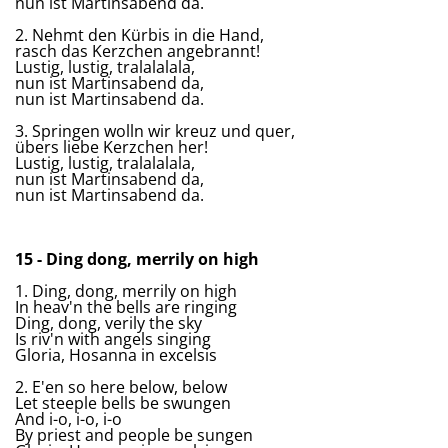
nun ist Martinsabend da.
2. Nehmt den Kürbis in die Hand,
rasch das Kerzchen angebrannt!
Lustig, lustig, tralalalala,
nun ist Martinsabend da,
nun ist Martinsabend da.
3. Springen wolln wir kreuz und quer,
übers liebe Kerzchen her!
Lustig, lustig, tralalalala,
nun ist Martinsabend da,
nun ist Martinsabend da.
15 - Ding dong, merrily on high
1. Ding, dong, merrily on high
In heav'n the bells are ringing
Ding, dong, verily the sky
Is riv'n with angels singing
Gloria, Hosanna in excelsis
2. E'en so here below, below
Let steeple bells be swungen
And i-o, i-o, i-o
By priest and people be sungen