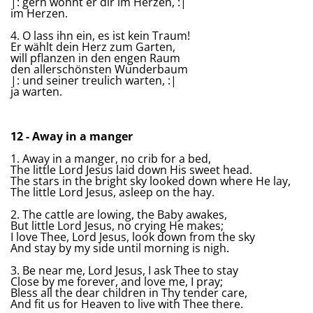
|: gern wohnt er dir im Herzen, :|
im Herzen.
4. O lass ihn ein, es ist kein Traum!
Er wählt dein Herz zum Garten,
will pflanzen in den engen Raum
den allerschönsten Wunderbaum
|: und seiner treulich warten, :|
ja warten.
12 - Away in a manger
1. Away in a manger, no crib for a bed,
The little Lord Jesus laid down His sweet head.
The stars in the bright sky looked down where He lay,
The little Lord Jesus, asleep on the hay.
2. The cattle are lowing, the Baby awakes,
But little Lord Jesus, no crying He makes;
I love Thee, Lord Jesus, look down from the sky
And stay by my side until morning is nigh.
3. Be near me, Lord Jesus, I ask Thee to stay
Close by me forever, and love me, I pray;
Bless all the dear children in Thy tender care,
And fit us for Heaven to live with Thee there.