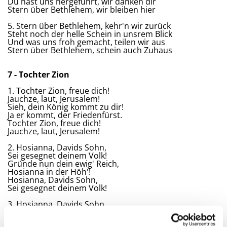
Du hast uns hergeführt, wir danken dir
Stern über Bethlehem, wir bleiben hier
5. Stern über Bethlehem, kehr'n wir zurück
Steht noch der helle Schein in unsrem Blick
Und was uns froh gemacht, teilen wir aus
Stern über Bethlehem, schein auch Zuhaus
7 - Tochter Zion
1. Tochter Zion, freue dich!
Jauchze, laut, Jerusalem!
Sieh, dein König kommt zu dir!
Ja er kommt, der Friedenfürst.
Tochter Zion, freue dich!
Jauchze, laut, Jerusalem!
2. Hosianna, Davids Sohn,
Sei gesegnet deinem Volk!
Gründe nun dein ewig' Reich,
Hosianna in der Höh'!
Hosianna, Davids Sohn,
Sei gesegnet deinem Volk!
3. Hosianna, Davids Sohn,
Sei gegrüßet, König mild!
Ewig steht dein Friedensthron,