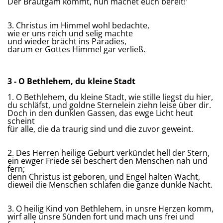
Der Bräutgam kommt, nun machet euch bereit!'
3. Christus im Himmel wohl bedachte,
wie er uns reich und selig machte
und wieder brächt ins Paradies,
darum er Gottes Himmel gar verließ.
3 - O Bethlehem, du kleine Stadt
1. O Bethlehem, du kleine Stadt, wie stille liegst du hier,
du schläfst, und goldne Sternelein ziehn leise über dir.
Doch in den dunklen Gassen, das ewge Licht heut
scheint
für alle, die da traurig sind und die zuvor geweint.
2. Des Herren heilige Geburt verkündet hell der Stern,
ein ewger Friede sei beschert den Menschen nah und
fern;
denn Christus ist geboren, und Engel halten Wacht,
dieweil die Menschen schlafen die ganze dunkle Nacht.
3. O heilig Kind von Bethlehem, in unsre Herzen komm,
wirf alle unsre Sünden fort und mach uns frei und