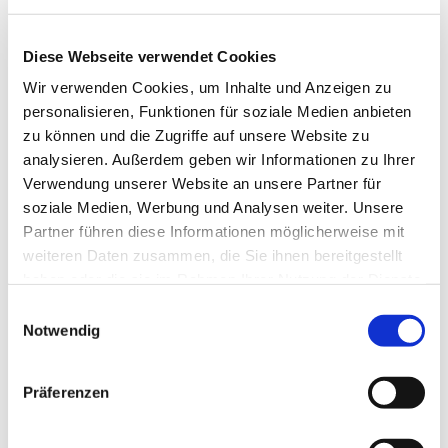
Du, des ew'gen Vaters Kind.
Hosianna, Davids Sohn,
Sei gegrüßet, König mild!
Diese Webseite verwendet Cookies
Wir verwenden Cookies, um Inhalte und Anzeigen zu
8 - Kling Glöckchen
personalisieren, Funktionen für soziale Medien anbieten
1. Kling, Glöckchen, klingelingeling,
zu können und die Zugriffe auf unsere Website zu
kling, Glöckchen, kling!
analysieren. Außerdem geben wir Informationen zu Ihrer
Laßt mich ein, ihr Kinder,
ist so kalt der Winter,
Verwendung unserer Website an unsere Partner für
öffnet mir die Türen,
soziale Medien, Werbung und Analysen weiter. Unsere
laßt mich nicht erfrieren.
Kling, Glöckchen, klingelingeling,
Partner führen diese Informationen möglicherweise mit
kling, Glöckchen, kling!
weiteren Daten zusammen, die Sie ihnen bereitgestellt
2. Kling, Glöckchen, klingelingeling,
haben oder die sie im Rahmen Ihrer Nutzung der Dienste
kling, Glöckchen, kling!
gesammelt haben.
Mädchen hört und Bübchen,
E
macht mir auf das Stübchen,
Notwendig
i
bring’ euch milde Gaben,
sollt' euch dran erlaben.
n
Kling, Glöckchen, klingelingeling,
w
kling, Glöckchen, kling!
Präferenzen
i
3. Kling, Glöckchen, klingelingeling,
l
kling, Glöckchen, kling!