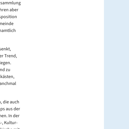
ersammlung
hren aber
sposition
emeinde
enamtlich
senkt,
er Trend,
legen.
nd zu
lkästen,
Manchmal
, die auch
pps aus der
en. In der
, Kultur-