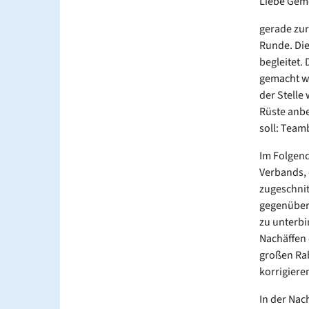
Liebe Gem
gerade zur
Runde. Die
begleitet.
gemacht wu
der Stelle
Rüste anbe
soll: Team
Im Folgend
Verbands, 
zugeschnit
gegenüber 
zu unterbi
Nachäffen 
großen Rah
korrigiere
In der Nac