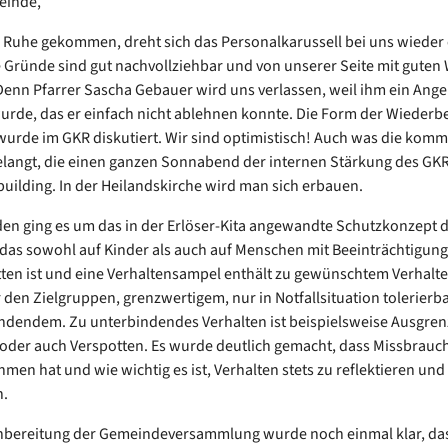
einde,
 Ruhe gekommen, dreht sich das Personalkarussell bei uns wieder 
 Gründe sind gut nachvollziehbar und von unserer Seite mit gute
 Denn Pfarrer Sascha Gebauer wird uns verlassen, weil ihm ein Ang
rde, das er einfach nicht ablehnen konnte. Die Form der Wiederb
 wurde im GKR diskutiert. Wir sind optimistisch! Auch was die kom
langt, die einen ganzen Sonnabend der internen Stärkung des GK
building. In der Heilandskirche wird man sich erbauen.
en ging es um das in der Erlöser-Kita angewandte Schutzkonzept d
das sowohl auf Kinder als auch auf Menschen mit Beeinträchtigun
ten ist und eine Verhaltensampel enthält zu gewünschtem Verhalt
den Zielgruppen, grenzwertigem, nur in Notfallsituation tolerier
ndendem. Zu unterbindendes Verhalten ist beispielsweise Ausgren
oder auch Verspotten. Es wurde deutlich gemacht, dass Missbrauc
men hat und wie wichtig es ist, Verhalten stets zu reflektieren und 
n.
hbereitung der Gemeindeversammlung wurde noch einmal klar, da