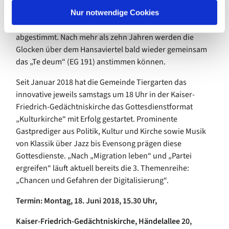
Frieden, Wahrheit und Liebe. Ihr Geläut wurde von
l
Anfang an mit den Glocken der benachbarten
Nur notwendige Cookies
katholischen Kirche St. Ansgar am Hansaplatz
abgestimmt. Nach mehr als zehn Jahren werden die
Glocken über dem Hansaviertel bald wieder gemeinsam
das „Te deum“ (EG 191) anstimmen können.
Seit Januar 2018 hat die Gemeinde Tiergarten das
innovative jeweils samstags um 18 Uhr in der Kaiser-
Friedrich-Gedächtniskirche das Gottesdienstformat
„Kulturkirche“ mit Erfolg gestartet. Prominente
Gastprediger aus Politik, Kultur und Kirche sowie Musik
von Klassik über Jazz bis Evensong prägen diese
Gottesdienste. „Nach „Migration leben“ und „Partei
ergreifen“ läuft aktuell bereits die 3. Themenreihe:
„Chancen und Gefahren der Digitalisierung“.
Termin: Montag, 18. Juni 2018, 15.30 Uhr,
Kaiser-Friedrich-Gedächtniskirche, Händelallee 20,