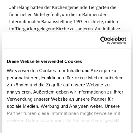
Jahrelang hatten der Kirchengemeinde Tiergarten die
finanziellen Mittel gefehlt, um die im Rahmen der
Internationalen Bauausstellung 1957 errichtete, mitten
im Tiergarten gelegene Kirche zu sanieren. Auf Initiative
des Bürgervereins Hansaviertel e. V. wurde die Kaiser-
Friedrich-Gedächtniskirche in das
Bundesförderungsprojekt „Hansaviertel Berlin – Stadt
von Morgen“ aufgenommen. So verdankt die
Diese Webseite verwendet Cookies
Kirchengemeinde diese bedeutsame Stärkung ihres
Wir verwenden Cookies, um Inhalte und Anzeigen zu
Gemeindelebens neben zahlreichen Spenden von
personalisieren, Funktionen für soziale Medien anbieten
Gemeindemitgliedern und Zuwendungen der
zu können und die Zugriffe auf unsere Website zu
Landeskirche, des Evangelischen Kirchenkreises
analysieren. Außerdem geben wir Informationen zu Ihrer
Stadtmitte und der Deutschen Stiftung Denkmalschutz,
Verwendung unserer Website an unsere Partner für
maßgeblich der Förderung durch das Bundesministerium
soziale Medien, Werbung und Analysen weiter. Unsere
des Innern, für Bau und Heimat sowie der
Partner führen diese Informationen möglicherweise mit
Senatsverwaltung für Stadtentwicklung und Wohnen des
weiteren Daten zusammen, die Sie ihnen bereitgestellt
Landes Berlin im Rahmen des Bundesprogramms
haben oder die sie im Rahmen Ihrer Nutzung der Dienste
»Nationale Projekte des Städtebaus«.