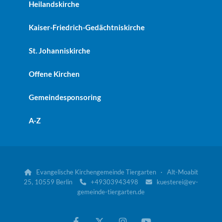
Heilandskirche
Kaiser-Friedrich-Gedächtniskirche
St. Johanniskirche
Offene Kirchen
Gemeindesponsoring
A-Z
Evangelische Kirchengemeinde Tiergarten · Alt-Moabit

25, 10559 Berlin
+49303943498
kuesterei@ev-


gemeinde-tiergarten.de