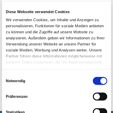
Diese Webseite verwendet Cookies
Wir verwenden Cookies, um Inhalte und Anzeigen zu
personalisieren, Funktionen für soziale Medien anbieten
zu können und die Zugriffe auf unsere Website zu
analysieren. Außerdem geben wir Informationen zu Ihrer
Verwendung unserer Website an unsere Partner für
soziale Medien, Werbung und Analysen weiter. Unsere
Partner führen diese Informationen möglicherweise mit
weiteren Daten zusammen, die Sie ihnen bereitgestellt
haben oder die sie im Rahmen Ihrer Nutzung der Dienste
gesammelt haben.
Gemeindemagazin Oktober/November 2019 ist
E
Notwendig
i
gerade erschienen!
n
Der Link zur digitalen
w
Präferenzen
Ausgabe:
Ev_in_Tiergarten_37_web.pdf
i
l
l
Statistiken