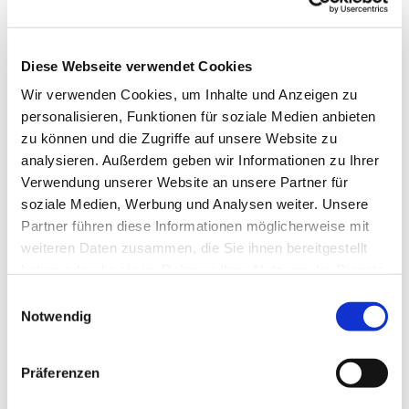
Diese Webseite verwendet Cookies
Wir verwenden Cookies, um Inhalte und Anzeigen zu
personalisieren, Funktionen für soziale Medien anbieten
zu können und die Zugriffe auf unsere Website zu
analysieren. Außerdem geben wir Informationen zu Ihrer
Verwendung unserer Website an unsere Partner für
soziale Medien, Werbung und Analysen weiter. Unsere
Die Evangelische Jugend trifft sich - digital
Partner führen diese Informationen möglicherweise mit
Die JG Tiergarten findet weiterhin statt - allerdings
weiteren Daten zusammen, die Sie ihnen bereitgestellt
digital. Wer mitmachen möchte:
schreibt uns gerne!
haben oder die sie im Rahmen Ihrer Nutzung der Dienste
Außerdem beten wir gerne für euch! Schreibt uns dazu
gesammelt haben.
E
einfach, was euch gerade beschäftigt und was ihr bei Gott
Notwendig
i
ablegen möchtet und wir nehmen es in unser Gebet auf
n
und zünden eine Kerze für euch an.
w
Präferenzen
#wirsindda
und
#ansprechbar
#gebet
#gebetsanliegen
#d
i
igitalekirche
#evangelischejugend
l