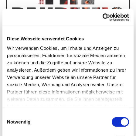
Diese Webseite verwendet Cookies
Wir verwenden Cookies, um Inhalte und Anzeigen zu
personalisieren, Funktionen für soziale Medien anbieten
Beat the Pandamic
zu können und die Zugriffe auf unsere Website zu
Zwei Wochen noch, dann geht's los, dann startet endlich
analysieren. Außerdem geben wir Informationen zu Ihrer
BEAT THE PANDEMIC!
Verwendung unserer Website an unsere Partner für
soziale Medien, Werbung und Analysen weiter. Unsere
Was das ist? Manche sagen, es ist ein Rollenspiel, andere
Partner führen diese Informationen möglicherweise mit
bezeichnen es als eine Art Escape Room, wieder andere
weiteren Daten zusammen, die Sie ihnen bereitgestellt
vergleichen es mit einem Krimidinner mit Pizza!
haben oder die sie im Rahmen Ihrer Nutzung der Dienste
gesammelt haben.
Was auch immer es WIRKLICH ist, solltest du selbst
E
Notwendig
herausfinden! Also melde dich an, Infos über
i
Caro:
https://ev-gemeinde-tiergarten.de/jugend
n