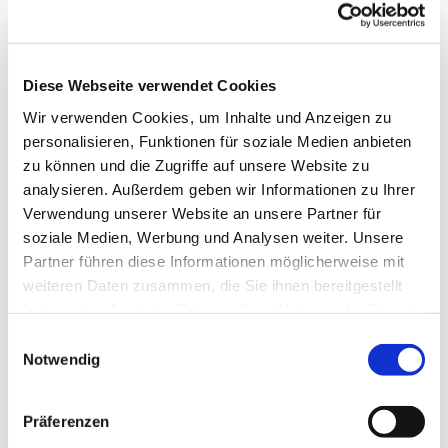
Diese Webseite verwendet Cookies
Wir verwenden Cookies, um Inhalte und Anzeigen zu
personalisieren, Funktionen für soziale Medien anbieten
zu können und die Zugriffe auf unsere Website zu
analysieren. Außerdem geben wir Informationen zu Ihrer
Verwendung unserer Website an unsere Partner für
Oster-Padlet-Gottesdienst für Familien und
soziale Medien, Werbung und Analysen weiter. Unsere
Partner führen diese Informationen möglicherweise mit
Kinder
weiteren Daten zusammen, die Sie ihnen bereitgestellt
Es ist Ostern, und wir können euch unseren Padlet-
haben oder die sie im Rahmen Ihrer Nutzung der Dienste
Gottesdienst online anbieten. Im Mittelpunkt unserer
gesammelt haben.
E
Geschichte stehen die drei Frauen, die entdecken, dass
Notwendig
i
das Grab von Jesus leer ist ... Und darüber hinaus gibt es
n
viele Ideen zum Mitmachen, viel Musik - schaut einfach
w
mal hier herein:
Präferenzen
i