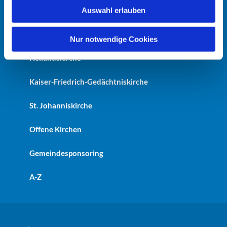
w
Startseite
Auswahl erlauben
a
h
Erlöserkirche
l
Nur notwendige Cookies
Heilandskirche
Kaiser-Friedrich-Gedächtniskirche
St. Johanniskirche
Offene Kirchen
Gemeindesponsoring
A-Z