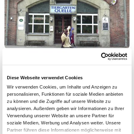
Stern überm Hansaplatz
Diese Webseite verwendet Cookies
Das Hansaviertel im Jahr 2021. Werden Maria und Josef
Wir verwenden Cookies, um Inhalte und Anzeigen zu
hier und heute einen Platz für die Nacht finden? Werden
personalisieren, Funktionen für soziale Medien anbieten
Otto und Christa die Einsamkeit zwischen den
zu können und die Zugriffe auf unsere Website zu
Betonbauten überwinden? Wie gut, dass es in Berlin so
analysieren. Außerdem geben wir Informationen zu Ihrer
viele hilfreiche Engel und die wachende Polizei gibt, denn
Verwendung unserer Website an unsere Partner für
die Anwohner im Hansaviertel haben wenig Zeit, die vier
soziale Medien, Werbung und Analysen weiter. Unsere
hilfreich zu unterstützen.
Partner führen diese Informationen möglicherweise mit
Das kann sich aber ändern: Aufstehen, aufeinander