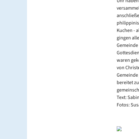
Uhr haben 
versammelt
anschließe
philippini
Kuchen - a
gingen all
Gemeinde d
Gottesdien
waren gek
von Christ
Gemeinde
bereitet z
gemeinscha
Text: Sab
Fotos: Su