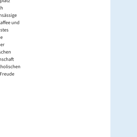
platz
ch
ansässige
Kaffee und
nstes
ie
der
nschen
nschaft
tholischen
 Freude