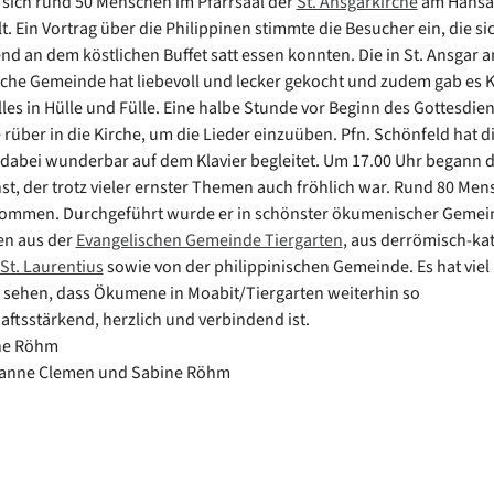
sich rund 50 Menschen im Pfarrsaal der
St. Ansgarkirche
am Hansa
. Ein Vortrag über die Philippinen stimmte die Besucher ein, die si
nd an dem köstlichen Buffet satt essen konnten. Die in St. Ansgar 
sche Gemeinde hat liebevoll und lecker gekocht und zudem gab es 
lles in Hülle und Fülle. Eine halbe Stunde vor Beginn des Gottesdie
e rüber in die Kirche, um die Lieder einzuüben. Pfn. Schönfeld hat d
abei wunderbar auf dem Klavier begleitet. Um 17.00 Uhr begann 
st, der trotz vieler ernster Themen auch fröhlich war. Rund 80 Me
ommen. Durchgeführt wurde er in schönster ökumenischer Gemei
en aus der
Evangelischen Gemeinde Tiergarten
, aus derrömisch-ka
St. Laurentius
sowie von der philippinischen Gemeinde. Es hat viel
u sehen, dass Ökumene in Moabit/Tiergarten weiterhin so
ftsstärkend, herzlich und verbindend ist.
ine Röhm
sanne Clemen und Sabine Röhm