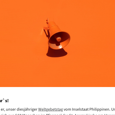
r`s!
er, unser diesjähriger
Weltgebetstag
vom Inselstaat Philippinen. U