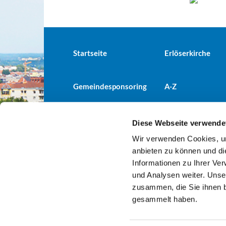
Startseite
Erlöserkirche
Gemeindesponsoring
A-Z
Diese Webseite verwende
Wir verwenden Cookies, um
Evangelische Kirchengemeind

anbieten zu können und di
Informationen zu Ihrer Ve
und Analysen weiter. Unse
zusammen, die Sie ihnen b
gesammelt haben.