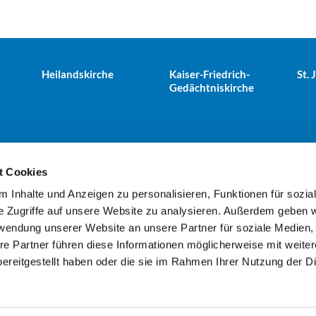
Heilandskirche
Kaiser-Friedrich-
St.
Gedächtniskirche
t Cookies
 Inhalte und Anzeigen zu personalisieren, Funktionen für sozia
e Tiergarten · Alt-Moabit 25, 10559 Berlin
+49303943498
kues


e Zugriffe auf unsere Website zu analysieren. Außerdem geben w
rwendung unserer Website an unsere Partner für soziale Medien
re Partner führen diese Informationen möglicherweise mit weite
Kontaktinformationen
Impressum
ereitgestellt haben oder die sie im Rahmen Ihrer Nutzung der D
Datenschutzerklärung
ChurchDesk-Login