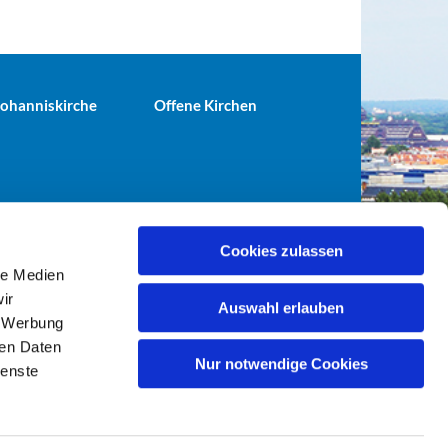
 Johanniskirche
Offene Kirchen
Cookies zulassen
le Medien
terei@ev-gemeinde-tiergarten.de
ir
Auswahl erlauben
, Werbung
ren Daten
Nur notwendige Cookies
ienste