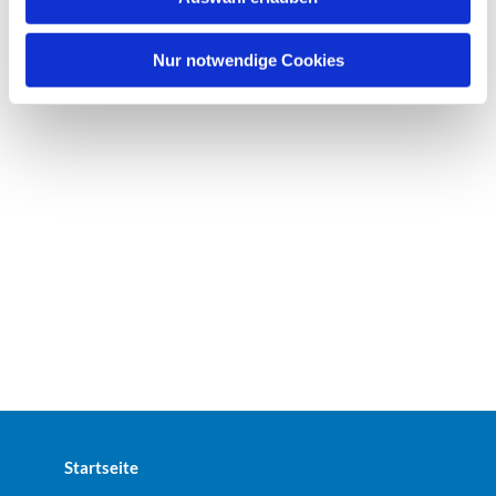
a
h
l
Nur notwendige Cookies
Startseite