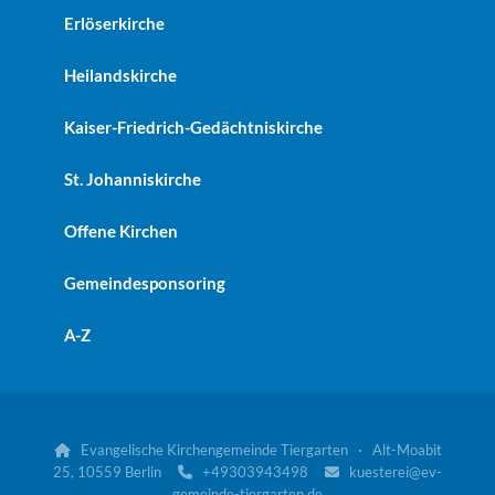
Erlöserkirche
Heilandskirche
Kaiser-Friedrich-Gedächtniskirche
St. Johanniskirche
Offene Kirchen
Gemeindesponsoring
A-Z
Evangelische Kirchengemeinde Tiergarten · Alt-Moabit

25, 10559 Berlin
+49303943498
kuesterei@ev-


gemeinde-tiergarten.de