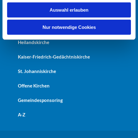
w
Auswahl erlauben
a
Startseite
h
l
Nur notwendige Cookies
Erlöserkirche
Heilandskirche
Kaiser-Friedrich-Gedächtniskirche
St. Johanniskirche
Offene Kirchen
Gemeindesponsoring
A-Z