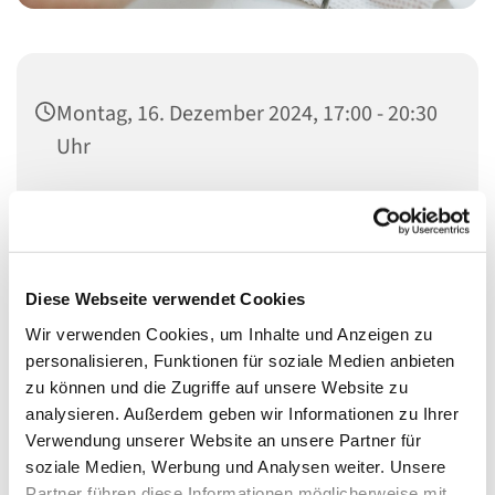
Montag, 16. Dezember 2024, 17:00 - 20:30
Uhr
Heilandskirche, Thusnelda-Allee 1, 10555
Berlin
Diese Webseite verwendet Cookies
Wir verwenden Cookies, um Inhalte und Anzeigen zu
Schon seit vielen Jahren bieten wir Menschen nicht nur
personalisieren, Funktionen für soziale Medien anbieten
etwas für den Laib, sondern auch für die Seele.
zu können und die Zugriffe auf unsere Website zu
analysieren. Außerdem geben wir Informationen zu Ihrer
In den Räumen der Heilandskirche (Eingang hinten
Verwendung unserer Website an unsere Partner für
rechts) bekommen sie bei uns etwas zu Essen, ein
soziale Medien, Werbung und Analysen weiter. Unsere
offenens Ohr und etwas Ruhe.
Partner führen diese Informationen möglicherweise mit