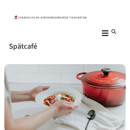
Spätcafé