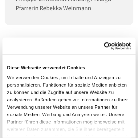
Pfarrerin Rebekka Weinmann
"Man muss dem Rad in die Speichen fallen" Dietrich
Bonhoeffer (1906-1945)
Schon 1933 stellt sich der Widerstandskämpfer und
Diese Webseite verwendet Cookies
Theologe Dietrich Bonhoeffer
gegen das Führerprinzip
Wir verwenden Cookies, um Inhalte und Anzeigen zu
des National-Sozialistischen Regimes.
Sein 80. Todestag
personalisieren, Funktionen für soziale Medien anbieten
am 9. April 1945 ist historischer Anlass für die
zu können und die Zugriffe auf unsere Website zu
Predigtreihe "Mut und Widerstand". Christsein bedeutet
analysieren. Außerdem geben wir Informationen zu Ihrer
für Bonhoeffer im Horizont des Glaubens Stellung zu
Verwendung unserer Website an unsere Partner für
beziehen und mutig Widerstand zu leisten.
soziale Medien, Werbung und Analysen weiter. Unsere
Partner führen diese Informationen möglicherweise mit
Gilt das auch 80 Jahre später noch?
weiteren Daten zusammen, die Sie ihnen bereitgestellt
haben oder die sie im Rahmen Ihrer Nutzung der Dienste
Was kann sein Handeln für uns heute auf dem auf dem