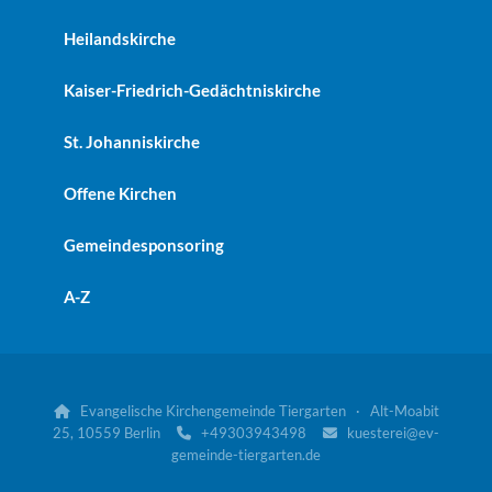
Heilandskirche
Kaiser-Friedrich-Gedächtniskirche
St. Johanniskirche
Offene Kirchen
Gemeindesponsoring
A-Z
Evangelische Kirchengemeinde Tiergarten · Alt-Moabit

25, 10559 Berlin
+49303943498
kuesterei@ev-


gemeinde-tiergarten.de