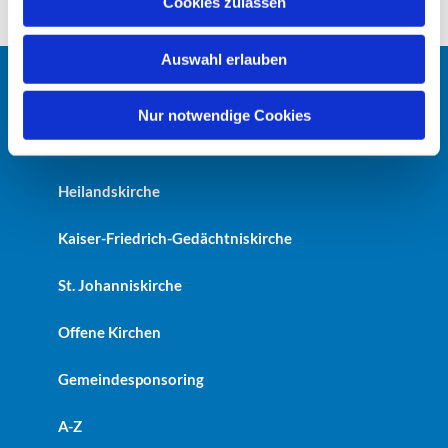
Cookies zulassen
s
w
Auswahl erlauben
a
h
Startseite
l
Nur notwendige Cookies
Erlöserkirche
Heilandskirche
Kaiser-Friedrich-Gedächtniskirche
St. Johanniskirche
Offene Kirchen
Gemeindesponsoring
A-Z