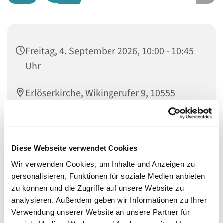
Freitag, 4. September 2026, 10:00 - 10:45
Uhr
Erlöserkirche, Wikingerufer 9, 10555
Berlin
Friederike Wecker und Almut Stümke
Diese Webseite verwendet Cookies
Wir verwenden Cookies, um Inhalte und Anzeigen zu
personalisieren, Funktionen für soziale Medien anbieten
zu können und die Zugriffe auf unsere Website zu
Wöchentliches Singen für Säuglinge von 0-18 Monaten,
analysieren. Außerdem geben wir Informationen zu Ihrer
mit Eltern oder einer anderen Bezugperson
Verwendung unserer Website an unsere Partner für