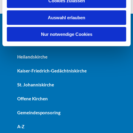
Cookies zulassen
s
w
Auswahl erlauben
a
h
Startseite
l
Nur notwendige Cookies
Erlöserkirche
Heilandskirche
Kaiser-Friedrich-Gedächtniskirche
St. Johanniskirche
Offene Kirchen
Gemeindesponsoring
A-Z