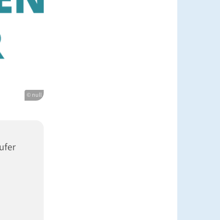
© null
ufer