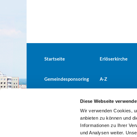
Startseite
Erlöserkirche
Gemeindesponsoring
A-Z
Diese Webseite verwende
Wir verwenden Cookies, um
Evangelische Kirchengemeind

anbieten zu können und di
Informationen zu Ihrer Ve
und Analysen weiter. Unse