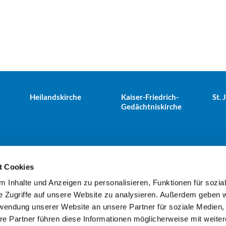
Heilandskirche
Kaiser-Friedrich-
St.
Gedächtniskirche
t Cookies
 Inhalte und Anzeigen zu personalisieren, Funktionen für sozia
e Tiergarten · Alt-Moabit 25, 10559 Berlin
+49303943498
kues


e Zugriffe auf unsere Website zu analysieren. Außerdem geben w
rwendung unserer Website an unsere Partner für soziale Medien
re Partner führen diese Informationen möglicherweise mit weite