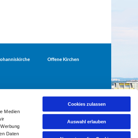
 Johanniskirche
Offene Kirchen
Cookies zulassen
le Medien
terei@ev-gemeinde-tiergarten.de
ir
Auswahl erlauben
, Werbung
ren Daten