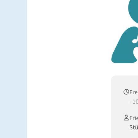
Fre
- 1
Fri
St