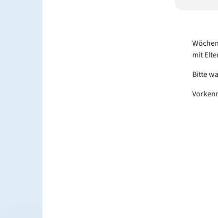
Wöchent
mit Elt
Bitte w
Vorkenn