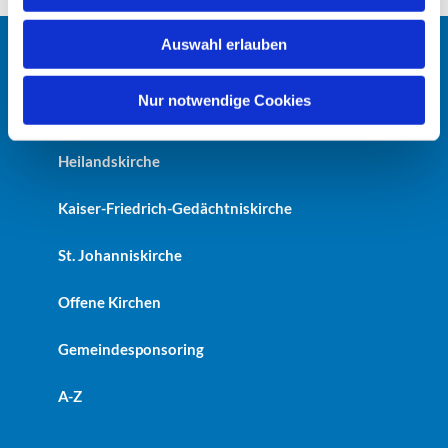
s
w
Auswahl erlauben
a
Startseite
h
l
Nur notwendige Cookies
Erlöserkirche
Heilandskirche
Kaiser-Friedrich-Gedächtniskirche
St. Johanniskirche
Offene Kirchen
Gemeindesponsoring
A-Z