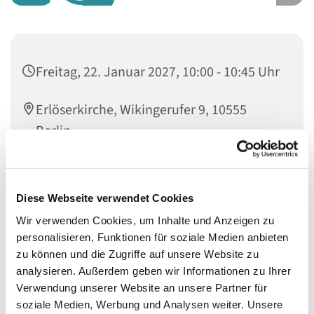
Freitag, 22. Januar 2027, 10:00 - 10:45 Uhr
Erlöserkirche, Wikingerufer 9, 10555
Berlin
Friederike Wecker und Almut Stümke
Diese Webseite verwendet Cookies
Wir verwenden Cookies, um Inhalte und Anzeigen zu
personalisieren, Funktionen für soziale Medien anbieten
zu können und die Zugriffe auf unsere Website zu
Wöchentliches Singen für Säuglinge von 0-18 Monaten,
analysieren. Außerdem geben wir Informationen zu Ihrer
mit Eltern oder einer anderen Bezugperson
Verwendung unserer Website an unsere Partner für
Bitte warm anziehen und eine Decke mitbringen, auf
soziale Medien, Werbung und Analysen weiter. Unsere