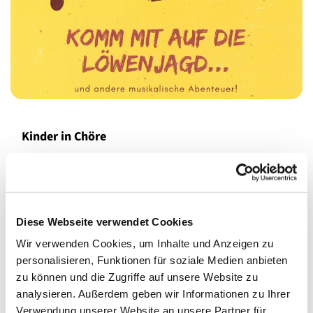
Kinder in Chöre
Löwen jagen, mit Elefanten tröten, Frösche küssen ... die
schönsten Tier-Abenteuer, weil in unseren Kinderchören
der Gemeinde mit Fantasie und noch viel mehr Musik
verbunden!
Diese Webseite verwendet Cookies
Wir verwenden Cookies, um Inhalte und Anzeigen zu
An alle 4-6 Jährigen: Neue Abenteurer und
personalisieren, Funktionen für soziale Medien anbieten
Dschungelforscherinnen, Löwenbezwingerinnen und
zu können und die Zugriffe auf unsere Website zu
Tierbändiger mit Lust zu singen und zu proben können
analysieren. Außerdem geben wir Informationen zu Ihrer
sich gerne gleich bei Larissa Bothe oder Lena
Verwendung unserer Website an unsere Partner für