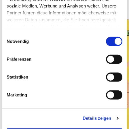
Haripurnomo melden:
soziale Medien, Werbung und Analysen weiter. Unsere
Partner führen diese Informationen möglicherweise mit
weiteren Daten zusammen, die Sie ihnen bereitgestellt
haben oder die sie im Rahmen Ihrer Nutzung der Dienste
gesammelt haben.
E
Notwendig
i
n
w
Präferenzen
i
l
l
Statistiken
i
g
Marketing
u
n
g
Details zeigen
s
a