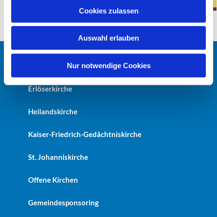
u
Cookies zulassen
s
w
Auswahl erlauben
a
h
l
Nur notwendige Cookies
Startseite
Erlöserkirche
Heilandskirche
Kaiser-Friedrich-Gedächtniskirche
St. Johanniskirche
Offene Kirchen
Gemeindesponsoring