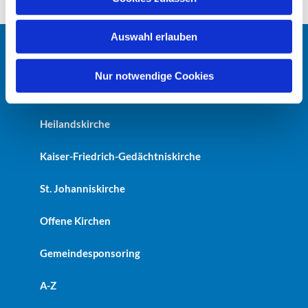
s
w
Auswahl erlauben
a
h
Startseite
l
Nur notwendige Cookies
Erlöserkirche
Heilandskirche
Kaiser-Friedrich-Gedächtniskirche
St. Johanniskirche
Offene Kirchen
Gemeindesponsoring
A-Z