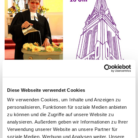
Livestream Kulturkirche 18. Juni2022
Diese Webseite verwendet Cookies
Predigtreihe: Sehbehindertensonntag
Wir verwenden Cookies, um Inhalte und Anzeigen zu
Predigt: Nora Rämer I Musik: Saskia Klumpp (Alt) I Pfarrer
personalisieren, Funktionen für soziale Medien anbieten
Christopher Schuller (Liturgie) I Kantor Reinhard Eggers
zu können und die Zugriffe auf unsere Website zu
(Orgel)
analysieren. Außerdem geben wir Informationen zu Ihrer
Verwendung unserer Website an unsere Partner für
Pfarrerin Nora Rämer (*1959 in Mainz) Verheiratet - 4
soziale Medien, Werbung und Analysen weiter. Unsere
Kinder 1978 Ausbildung zur Krankenschwester in Berlin.