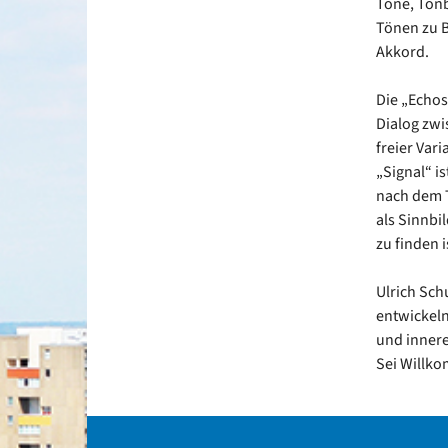
Töne, Tonb
Tönen zu B
Akkord.
Die „Echos
Dialog zwi
freier Var
„Signal“ is
nach dem T
als Sinnbi
zu finden i
Ulrich Sch
entwickeln
und innere
Sei Willko