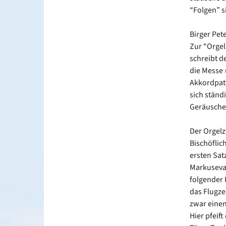
“Folgen” s
Birger Pet
Zur “Orgel
schreibt d
die Messe 
Akkordpatt
sich ständ
Geräusche:
Der Orgelz
Bischöfli
ersten Sat
Markusevan
folgender Rh
das Flugzeu
zwar einen
Hier pfeif