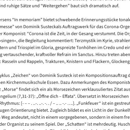
ind ruhige Sätze und “Weitergehen” baut sich dramatisch auf.
ersens “In memoriam” bietet schwebende Erinnerungsstücke tonal
messe” von Dominik Susteckals Auftragswerk für das Corona-Org
er Komponist: “Corona ist die Zeit, in der Gesang verstummt. Die O
»singen«, die Begleitung kommentiert: Terzmystik im Kyrie, strahle
ern und Triospiel im Gloria, gespreizte Tonhöhen im Credo und ei
ig vertauschender, kraftvoller Refrain im Sanctus. Hinzu treten abe
 Rasseln und Rappeln, Trakturen, Knistern und Flackern, Glockenge
yklus „Zeichen“ von Dominik Susteck ist ein Kompositionsauftrag 
chen Kirchenmusikschule Essen. Dazu Anmerkungen des Komponist
z „Morse“ findet sich ein als Morsezeichen verklausuliertes Zitat a
gelium (7,31-37): „Öffne dich – Effata“. Übersetzt in Morsezeichen 
ythmus: [- – – . ..-. ..-. -. . / – .. .. -.- ….]. „Funkfeuer“ ist ein gestre
gen Orientierung bietet. Zugleich bildet es ein Licht in der Dunkelh
 Weg andeutet, nicht in einem vorgegebenen, sondern in einem fre
t der Organist zu seinem Spiel. Der „Schatten“ ist mehrdeutig. Husc