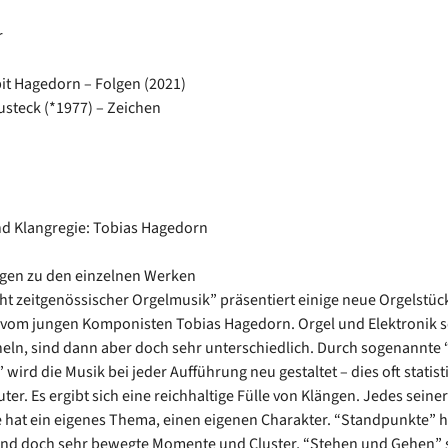
r
it Hagedorn – Folgen (2021)
steck (*1977) – Zeichen
d Klangregie: Tobias Hagedorn
en zu den einzelnen Werken
cht zeitgenössischer Orgelmusik” präsentiert einige neue Orgelstüc
 vom jungen Komponisten Tobias Hagedorn. Orgel und Elektronik 
neln, sind dann aber doch sehr unterschiedlich. Durch sogenannte 
 wird die Musik bei jeder Aufführung neu gestaltet – dies oft statist
er. Es ergibt sich eine reichhaltige Fülle von Klängen. Jedes seiner
e hat ein eigenes Thema, einen eigenen Charakter. “Standpunkte” h
und doch sehr bewegte Momente und Cluster, “Stehen und Gehen”