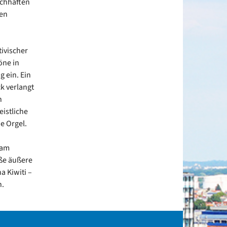
schhaften
den
ivischer
öne in
g ein. Ein
ck verlangt
n
eistliche
ie Orgel.
sam
oße äußere
a Kiwiti –
n.