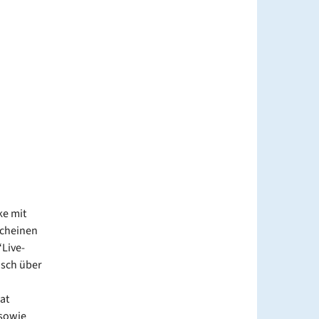
ke mit
scheinen
“Live-
isch über
at
 sowie