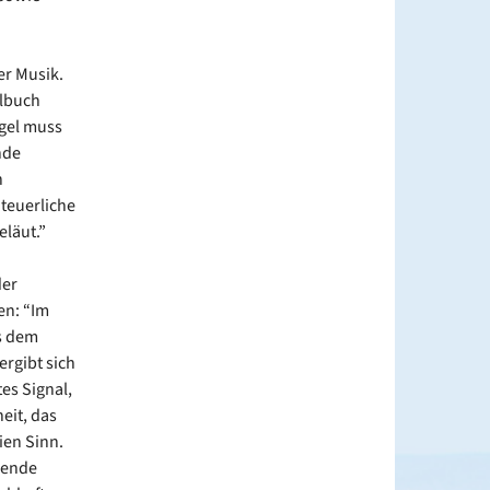
er Musik.
elbuch
rgel muss
nde
n
nteuerliche
läut.”
der
en: “Im
us dem
ergibt sich
utes Signal,
eit, das
ien Sinn.
hende