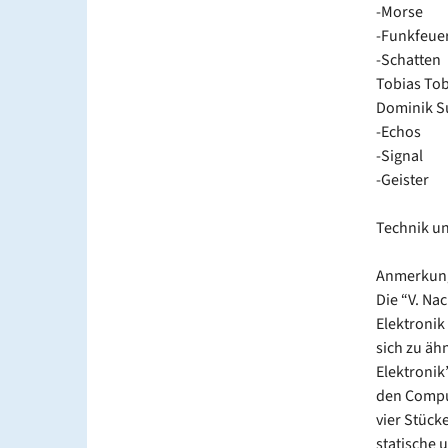
-Morse
-Funkfeue
-Schatten
Tobias Tob
Dominik Su
-Echos
-Signal
-Geister
Technik un
Anmerkung
Die “V. Na
Elektronik
sich zu äh
Elektronik”
den Comput
vier Stück
statische 