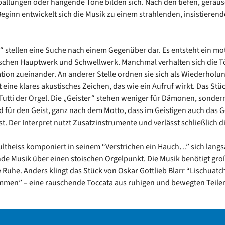
allungen oder hängende Töne bilden sich. Nach den tiefen, geräu
eginn entwickelt sich die Musik zu einem strahlenden, insistieren
“ stellen eine Suche nach einem Gegenüber dar. Es entsteht ein mot
schen Hauptwerk und Schwellwerk. Manchmal verhalten sich die T
iation zueinander. An anderer Stelle ordnen sie sich als Wiederholun
t eine klares akustisches Zeichen, das wie ein Aufruf wirkt. Das Stü
utti der Orgel. Die „Geister“ stehen weniger für Dämonen, sonder
ld für den Geist, ganz nach dem Motto, dass im Geistigen auch das G
st. Der Interpret nutzt Zusatzinstrumente und verlässt schließlich d
ultheiss komponiert in seinem “Verstrichen ein Hauch…” sich lang
de Musik über einen stoischen Orgelpunkt. Die Musik benötigt gr
 Ruhe. Anders klingt das Stück von Oskar Gottlieb Blarr “Lischuatch
mmen” – eine rauschende Toccata aus ruhigen und bewegten Teile