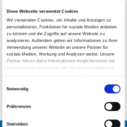
Diese Webseite verwendet Cookies
Wir verwenden Cookies, um Inhalte und Anzeigen zu
personalisieren, Funktionen für soziale Medien anbieten
zu können und die Zugriffe auf unsere Website zu
analysieren. Außerdem geben wir Informationen zu Ihrer
Verwendung unserer Website an unsere Partner für
soziale Medien, Werbung und Analysen weiter. Unsere
Partner führen diese Informationen möglicherweise mit
26.8.2022 - Konzert ...e la luna?
weiteren Daten zusammen, die Sie ihnen bereitgestellt
Freitag, 26. August um 18 Uhr KONZERT*: …e la luna?
haben oder die sie im Rahmen Ihrer Nutzung der Dienste
italienische Musik beeinflusst on Jazz, Pop, Bossa Nova
gesammelt haben.
E
MEERBAUM HAUS Familien- und Begegnungszentrum der
Notwendig
i
Ev. Kirchengemeinde Tiergarten, Siegmunds Hof 20,
n
10555 Berlin.
w
Das blaue Haus gegenüber dem S-Bhf. Tiergarten
Präferenzen
i
l
l
Statistiken