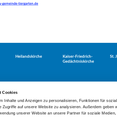
Heilandskirche
Kaiser-Friedrich-
St.
Gedächtniskirche
t Cookies
 Inhalte und Anzeigen zu personalisieren, Funktionen für sozia
e Tiergarten · Alt-Moabit 25, 10559 Berlin
+49303943498
kues


e Zugriffe auf unsere Website zu analysieren. Außerdem geben w
rwendung unserer Website an unsere Partner für soziale Medien