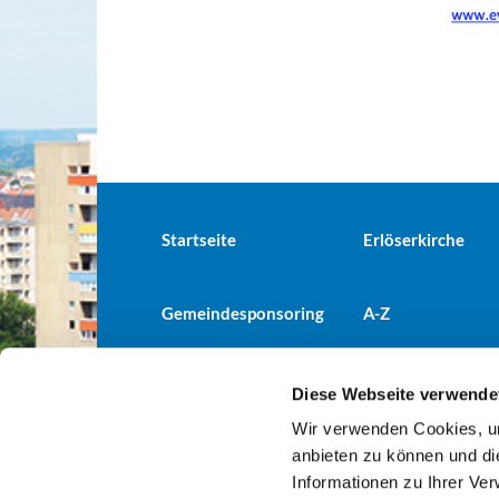
Startseite
Erlöserkirche
Gemeindesponsoring
A-Z
Diese Webseite verwende
Wir verwenden Cookies, um
Evangelische Kirchengemeind

anbieten zu können und di
Informationen zu Ihrer Ve