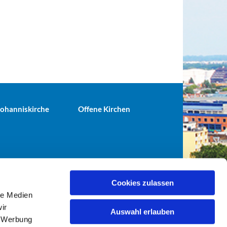
 Johanniskirche
Offene Kirchen
Cookies zulassen
le Medien
terei@ev-gemeinde-tiergarten.de
ir
Auswahl erlauben
, Werbung