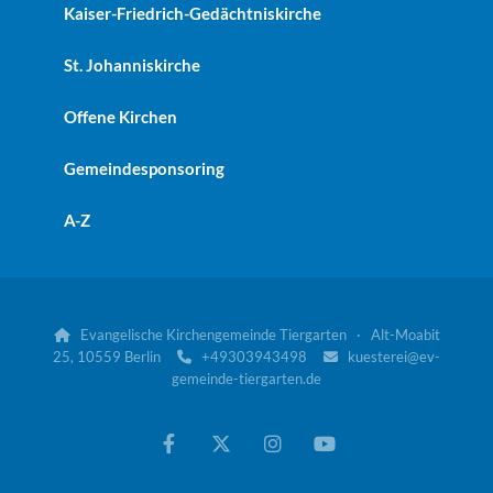
Kaiser-Friedrich-Gedächtniskirche
St. Johanniskirche
Offene Kirchen
Gemeindesponsoring
A-Z
Evangelische Kirchengemeinde Tiergarten · Alt-Moabit

25, 10559 Berlin
+49303943498
kuesterei@ev-


gemeinde-tiergarten.de