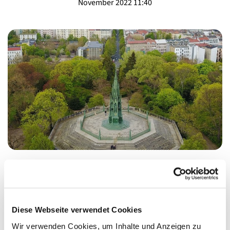
November 2022 11:40
ENTFÄLLT WEGEN ERKRANKUNG: Ausflug für die
Generation 60+ auf den Kreuzberg
DER AUSFLUG IST AUF DAS FRÜHJAHR VERSCHOBEN
Diese Webseite verwendet Cookies
Wir verwenden Cookies, um Inhalte und Anzeigen zu