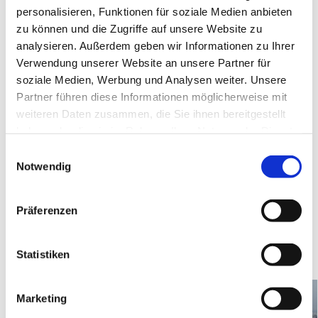
personalisieren, Funktionen für soziale Medien anbieten
"60+ unterwegs"
zu können und die Zugriffe auf unsere Website zu
am Freitag, den 2. Dezember 2022:
analysieren. Außerdem geben wir Informationen zu Ihrer
Verwendung unserer Website an unsere Partner für
Spaziergang durch den Viktoriapark in Kreuzberg
soziale Medien, Werbung und Analysen weiter. Unsere
für Menschen, die gut zu Fuß sind
Partner führen diese Informationen möglicherweise mit
weiteren Daten zusammen, die Sie ihnen bereitgestellt
Wir treffen uns um 12:00 Uhr auf dem Bahnsteig
haben oder die sie im Rahmen Ihrer Nutzung der Dienste
„Bellevue“.
gesammelt haben.
E
Notwendig
Bitte melden Sie sich für die Unternehmung an bei
i
Judith Göde,
n
Tel.: 394 23 37
w
Präferenzen
i
l
l
Statistiken
i
g
Marketing
u