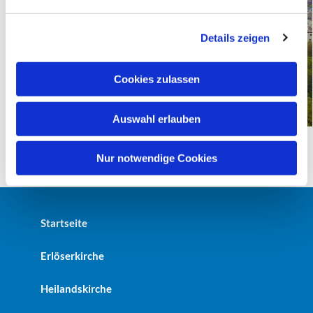
n
g
Details zeigen
s
a
u
Cookies zulassen
s
w
Auswahl erlauben
a
h
l
Nur notwendige Cookies
Startseite
Erlöserkirche
Heilandskirche