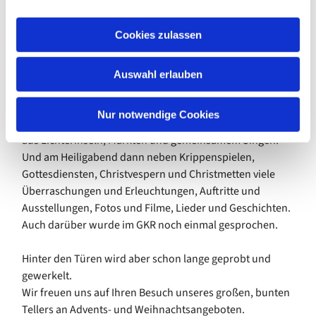
der Diakonie und dem Gemeindeleben. Letzteres
a
zeichnete sich in den vergangenen Wochen leider durch
u
Cookies zulassen
einen sehr hohen Krankenstand bei den Hauptamtlichen
s
aus. Wir freuen uns, dass ab heute alle wieder
w
einigermaßen genesen sind!
Auswahl erlauben
a
h
Denn der Advent steht vor der Tür und mit ihm in unserer
l
Nur notwendige Cookies
Gemeinde ein vielfältiges vorweihnachtliches Programm
aus Lichterinseln, Märkten und gemeinsamem Singen.
Und am Heiligabend dann neben Krippenspielen,
Gottesdiensten, Christvespern und Christmetten viele
Überraschungen und Erleuchtungen, Auftritte und
Ausstellungen, Fotos und Filme, Lieder und Geschichten.
Auch darüber wurde im GKR noch einmal gesprochen.
Hinter den Türen wird aber schon lange geprobt und
gewerkelt.
Wir freuen uns auf Ihren Besuch unseres großen, bunten
Tellers an Advents- und Weihnachtsangeboten.