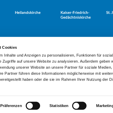
Heilandskirche
Kaiser-Friedrich-
St.
Gedächtniskirche
t Cookies
 Inhalte und Anzeigen zu personalisieren, Funktionen für sozia
e Tiergarten · Alt-Moabit 25, 10559 Berlin
+49303943498
kues


e Zugriffe auf unsere Website zu analysieren. Außerdem geben w
rwendung unserer Website an unsere Partner für soziale Medien
re Partner führen diese Informationen möglicherweise mit weite
Kontaktinformationen
Impressum
ereitgestellt haben oder die sie im Rahmen Ihrer Nutzung der D
Datenschutzerklärung
ChurchDesk-Login
Präferenzen
Statistiken
Marketin