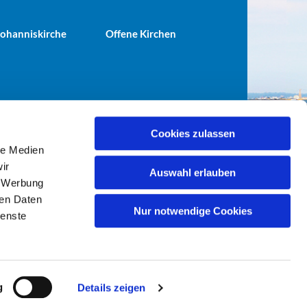
 Johanniskirche
Offene Kirchen
Cookies zulassen
le Medien
terei@ev-gemeinde-tiergarten.de
ir
Auswahl erlauben
, Werbung
ren Daten
Nur notwendige Cookies
ienste
g
Details zeigen