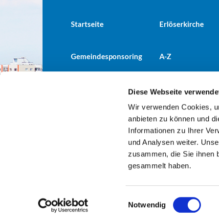
Startseite
Erlöserkirche
Gemeindesponsoring
A-Z
Diese Webseite verwende
Wir verwenden Cookies, um
Evangelische Kirchengemeind

anbieten zu können und di
Informationen zu Ihrer Ve
und Analysen weiter. Unse
zusammen, die Sie ihnen b
gesammelt haben.
E
Notwendig
i