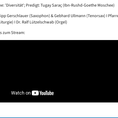
he: 'Diversität'; Predigt: Tugay Saraç (Ibn-Rushd-Goethe Moschee)
lipp Gerschlauer (Saxophon) & Gebhard Ullmann (Tenorsax) I Pfarr
turgie) I Dr. Ralf Lützelschwab (Orgel)
es zum Stream: