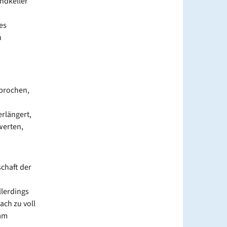
endkeller
es
n
sprochen,
rlängert,
werten,
chaft der
llerdings
ach zu voll
am