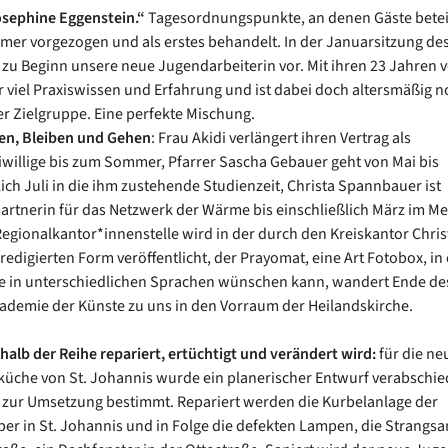
osephine Eggenstein.“
Tagesordnungspunkte, an denen Gäste beteil
er vorgezogen und als erstes behandelt. In der Januarsitzung de
ch zu Beginn unsere neue Jugendarbeiterin vor. Mit ihren 23 Jahren v
 viel Praxiswissen und Erfahrung und ist dabei doch altersmäßig n
er Zielgruppe. Eine perfekte Mischung.
n, Bleiben und Gehen
: Frau Akidi verlängert ihren Vertrag als
willige bis zum Sommer, Pfarrer Sascha Gebauer geht von Mai bis
lich Juli in die ihm zustehende Studienzeit, Christa Spannbauer ist
rtnerin für das Netzwerk der Wärme bis einschließlich März im 
Regionalkantor*innenstelle wird in der durch den Kreiskantor Chri
redigierten Form veröffentlicht, der Prayomat, eine Art Fotobox, in
e in unterschiedlichen Sprachen wünschen kann, wandert Ende de
ademie der Künste zu uns in den Vorraum der Heilandskirche.
alb der Reihe repariert, ertüchtigt und verändert wird:
für die ne
che von St. Johannis wurde ein planerischer Entwurf verabschie
 zur Umsetzung bestimmt. Repariert werden die Kurbelanlage der
er in St. Johannis und in Folge die defekten Lampen, die Strangsa