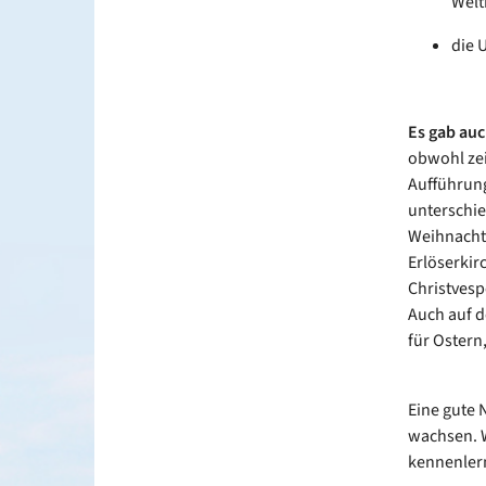
Welt
die 
Es gab auc
obwohl zei
Aufführung
unterschie
Weihnachts
Erlöserkir
Christvesp
Auch auf d
für Ostern
Eine gute 
wachsen. 
kennenlern