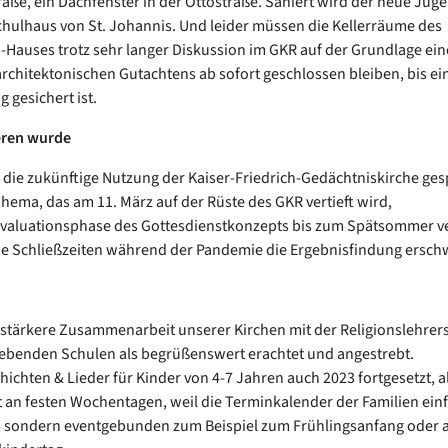
raße, ein Dachfenster in der Ottostraße. Saniert wird der neue Jug
chulhaus von St. Johannis. Und leider müssen die Kellerräume des
auses trotz sehr langer Diskussion im GKR auf der Grundlage ein
architektonischen Gutachtens ab sofort geschlossen bleiben, bis ei
 gesichert ist.
eren wurde
 die zukünftige Nutzung der Kaiser-Friedrich-Gedächtniskirche ge
Thema, das am 11. März auf der Rüste des GKR vertieft wird,
Evaluationsphase des Gottesdienstkonzepts bis zum Spätsommer ve
ie Schließzeiten während der Pandemie die Ergebnisfindung ersch
 stärkere Zusammenarbeit unserer Kirchen mit der Religionslehrers
benden Schulen als begrüßenswert erachtet und angestrebt.
hichten & Lieder für Kinder von 4-7 Jahren auch 2023 fortgesetzt, a
t an festen Wochentagen, weil die Terminkalender der Familien einf
, sondern eventgebunden zum Beispiel zum Frühlingsanfang oder 