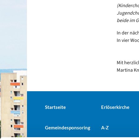
(Kindercho
Jugendchor
beide im G
In der näch
In vier Wo
Mit herzli
Martina Kn
Startseite
Erlöserkirche
Gemeindesponsoring
A-Z