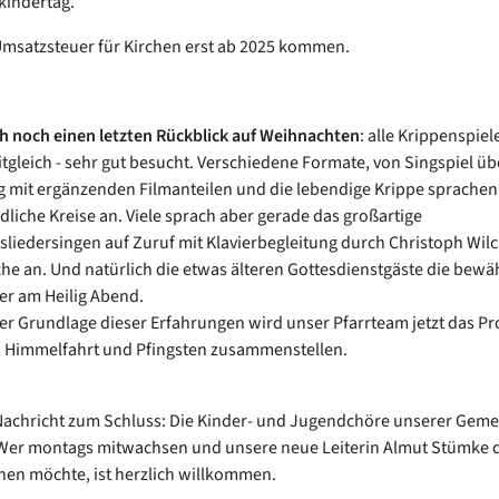
kindertag.
Umsatzsteuer für Kirchen erst ab 2025 kommen.
h noch einen letzten Rückblick auf Weihnachten
: alle Krippenspie
tgleich - sehr gut besucht. Verschiedene Formate, von Singspiel übe
 mit ergänzenden Filmanteilen und die lebendige Krippe sprachen
dliche Kreise an. Viele sprach aber gerade das großartige
liedersingen auf Zuruf mit Klavierbegleitung durch Christoph Wilc
che an. Und natürlich die etwas älteren Gottesdienstgäste die bewä
er am Heilig Abend.
er Grundlage dieser Erfahrungen wird unser Pfarrteam jetzt das 
, Himmelfahrt und Pfingsten zusammenstellen.
Nachricht zum Schluss: Die Kinder- und Jugendchöre unserer Gem
Wer montags mitwachsen und unsere neue Leiterin Almut Stümke 
en möchte, ist herzlich willkommen.