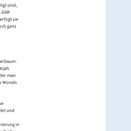
igt sind,
s GKR
erfügt sie
och ganz
Meerbaum-
stoph
 der man
s Monats
ue
det und
nierung in