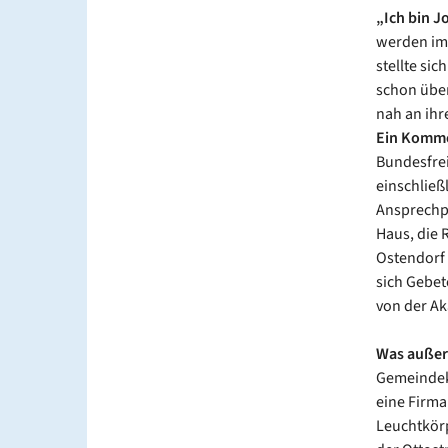
„Ich bin J
werden imm
stellte si
schon über
nah an ihr
Ein Komme
Bundesfrei
einschließ
Ansprechpa
Haus, die 
Ostendorf 
sich Gebet
von der Ak
Was außerh
Gemeindekü
eine Firma
Leuchtkörp