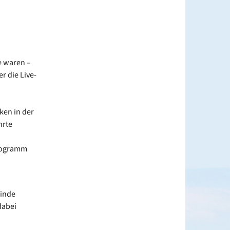
le waren –
r die Live-
ken in der
hrte
Programm
einde
dabei