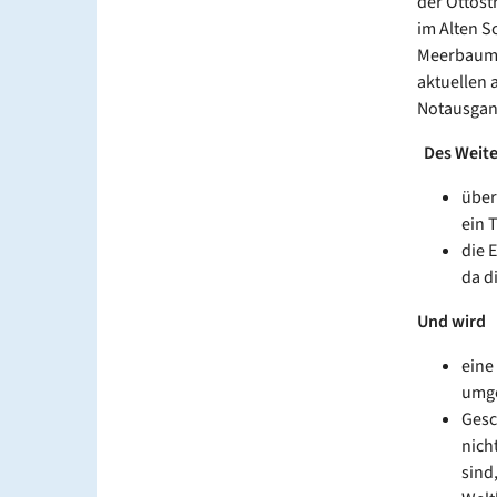
der Ottost
im Alten S
Meerbaum-H
aktuellen 
Notausgang
Des Weit
über
ein 
die 
da d
Und wird
eine
umge
Gesc
nich
sind